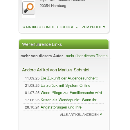
20354 Hamburg
MARKUS SCHMIDT BEI GOOGLE+
ZUM PROFIL
Weiterführende Links
mehr von diesem Autor
mehr über dieses Thema
Andere Artikel von Markus Schmidt
11.09.25
Die Zukunft der Augengesundheit:
Revolutionäre Diagnosetechnologien im Jahr
21.08.25
Ex zurück mit System Online
2030
Coaching vereint über 5.000 Paare
01.07.25
Wenn Pflege zur Familiensache wird
17.06.25
Krisen als Wendepunkt: Wann ihr
Paartherapie in Betracht ziehen solltet
28.10.24
Angststörungen und ihre
Behandlung: von Therapie bis hin zu
ALLE ARTIKEL ANZEIGEN
alternativen Heilmethoden