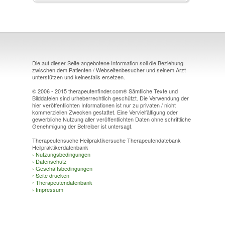
Die auf dieser Seite angebotene Information soll die Beziehung
zwischen dem Patienten / Webseitenbesucher und seinem Arzt
unterstützen und keinesfalls ersetzen.
© 2006 - 2015 therapeutenfinder.com® Sämtliche Texte und
Bilddateien sind urheberrechtlich geschützt. Die Verwendung der
hier veröffentlichten Informationen ist nur zu privaten / nicht
kommerziellen Zwecken gestattet. Eine Vervielfältigung oder
gewerbliche Nutzung aller veröffentlichten Daten ohne schriftliche
Genehmigung der Betreiber ist untersagt.
Therapeutensuche Heilpraktikersuche Therapeutendatebank
Heilpraktikerdatenbank
›
Nutzungsbedingungen
›
Datenschutz
›
Geschäftsbedingungen
›
Seite drucken
›
Therapeutendatenbank
›
Impressum