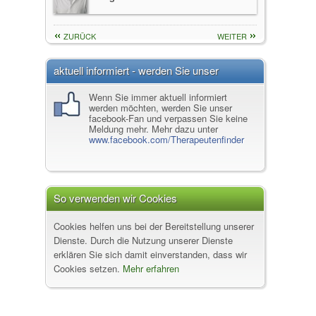
Frankfurt am Main
Diplom-Biologin Christiane
Naturheilpraxis Beate Graf
ZURÜCK
WEITER
Hahner
70771 Leinfelden-Echterdingen
Heilpraktikerin für Psychotherapie,
Angemeldet seit 09.08.2024
Frankfurt am Main
aktuell informiert - werden Sie unser
Helke Wieners
facebook-Fan
Wenn Sie immer aktuell informiert
Therapeutische Praxis TZG
Heilpraktikerin für Psychotherapie |
werden möchten, werden Sie unser
10827 Berlin (Friedenau)
Sy, Wuppertal
facebook-Fan und verpassen Sie keine
Angemeldet seit 09.08.2025
Meldung mehr. Mehr dazu unter
www.facebook.com/Therapeutenfinder
Ute Psarras
Stuttgart
Heilpraxis (Psychotherapie)
Blickpunkt Mensch
71686 Remseck am Neckar
ALLE NEUANMELDUNGEN
So verwenden wir Cookies
Angemeldet seit 09.08.2008
ZUM THERAPEUTENVERZEICHNIS
Cookies helfen uns bei der Bereitstellung unserer
Dienste. Durch die Nutzung unserer Dienste
erklären Sie sich damit einverstanden, dass wir
Cookies setzen.
Mehr erfahren