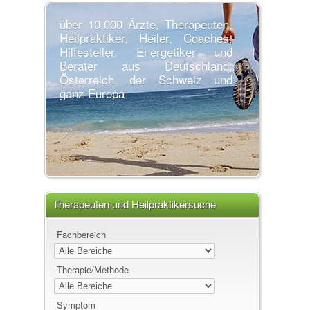
über 10.000 Ärzte, Therapeuten,
Heilpraktiker, Heiler, Coaches,
Hilfesteller, Energetiker und
Berater aus Deutschland,
Österreich, der Schweiz und
ganz Europa
Therapeuten und Heilpraktikersuche
Fachbereich
Therapie/Methode
Symptom