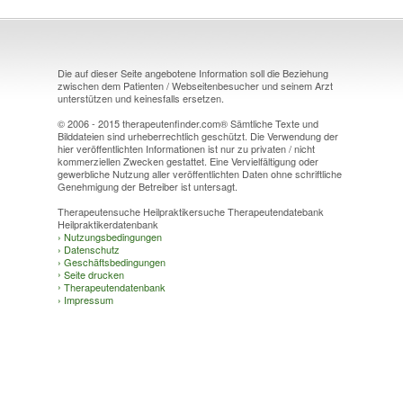
Die auf dieser Seite angebotene Information soll die Beziehung
zwischen dem Patienten / Webseitenbesucher und seinem Arzt
unterstützen und keinesfalls ersetzen.
© 2006 - 2015 therapeutenfinder.com® Sämtliche Texte und
Bilddateien sind urheberrechtlich geschützt. Die Verwendung der
hier veröffentlichten Informationen ist nur zu privaten / nicht
kommerziellen Zwecken gestattet. Eine Vervielfältigung oder
gewerbliche Nutzung aller veröffentlichten Daten ohne schriftliche
Genehmigung der Betreiber ist untersagt.
Therapeutensuche Heilpraktikersuche Therapeutendatebank
Heilpraktikerdatenbank
›
Nutzungsbedingungen
›
Datenschutz
›
Geschäftsbedingungen
›
Seite drucken
›
Therapeutendatenbank
›
Impressum