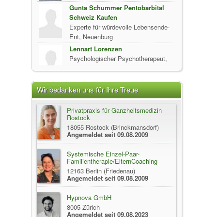
Gunta Schummer Pentobarbital
Schweiz Kaufen
Experte für würdevolle Lebensende-
Ent, Neuenburg
Lennart Lorenzen
Psychologischer Psychotherapeut,
Hamburg
Stefanie Frank
Wir bedanken uns für Ihre Treue
Heilpraktikerin für Psychotherapie,
Gschwend
Privatpraxis für Ganzheitsmedizin
Rostock
Stefanie Frank
18055 Rostock (Brinckmansdorf)
Heilpraktikerin für Psychotherapie,
Angemeldet seit 09.08.2009
Gschwend
Systemische Einzel-Paar-
Stefanie Frank
Familientherapie/ElternCoaching
Heilpraktikerin für Psychotherapie,
12163 Berlin (Friedenau)
Angemeldet seit 09.08.2009
Gschwend
Hypnova GmbH
Diplom-Biologin Christiane Hahner
8005 Zürich
Heilpraktikerin für Psychotherapie,
Angemeldet seit 09.08.2023