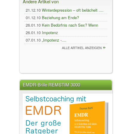
Andere Artikel von
21.12.10
Winterdepression – oft belächelt ....
01.12.10
Beziehung am Ende?
26.01.10
Kein Bedürfnis nach Sex? Wenn
weibliche Lustlosi
26.01.10
Impotenz
07.01.10
„Impotenz -....
ALLE ARTIKEL ANZEIGEN
EMDR-Brille REMSTIM 3000