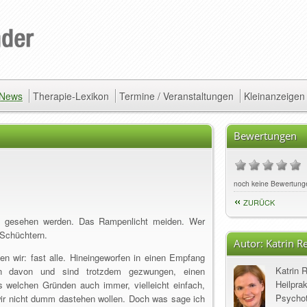
/ News
Therapie-Lexikon
Termine / Veranstaltungen
Kleinanzeigen
Bewertungen
noch keine Bewertung
ZURÜCK
 gesehen werden. Das Rampenlicht meiden. Wer
: Schüchtern.
Autor:
Katrin R
n wir: fast alle. Hineingeworfen in einen Empfang
Katrin 
n davon und sind trotzdem gezwungen, einen
Heilpra
s welchen Gründen auch immer, vielleicht einfach,
Psychot
wir nicht dumm dastehen wollen. Doch was sage ich