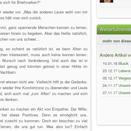
ie sich für Briefmarken?“
 wieder vor. „Was die anderen Leute wohl von mir
lso hält man sich zurück.
immt, ganz spannende Menschen kennen zu lernen.
Weiterführende
versen hinein zu begeben. Aber das hieße natürlich,
anchen von uns schwer…
mehr von dies
, so scheint es natürlich ist, es beim Alten zu
chen interessiert, muss auch keine kennen lernen.
Andere Artikel 
n Wunsch nach Veränderung. Und auch das ist in
10.01.18
Musik
st genug und könnten getrost in einer Höhle im
23.12.17
Lebens
 Nachbarn.
05.12.17
Verges
 wissen nicht wie. Vielleicht hilft ja der Gedanke,
24.11.17
Unsere
r wieder ihre Komfortzone zu überwinden und Leute
07.11.17
Unsere
nd, sich auch mal „zum Affen“ zu machen und sich
sie denken.
danken zu machen ein Akt von Empathie. Der Wille,
at etwas Positives. Denn es ermöglicht uns,
nd zurecht zu kommen. Doch ein bisschen zu viel
lernen, die uns gut tun. Was also tun? Einfach