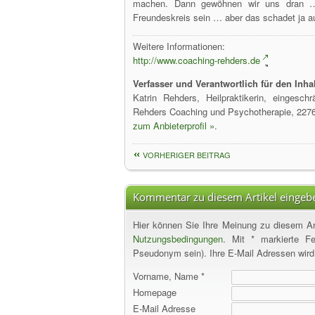
machen. Dann gewöhnen wir uns dran … 
Freundeskreis sein … aber das schadet ja au
Weitere Informationen:
http://www.coaching-rehders.de
Verfasser und Verantwortlich für den Inhal
Katrin Rehders, Heilpraktikerin, eingesc
Rehders Coaching und Psychotherapie, 22
zum Anbieterprofil »
.
VORHERIGER BEITRAG
Kommentar zu diesem Artikel eingeb
Hier können Sie Ihre Meinung zu diesem Art
Nutzungsbedingungen
. Mit * markierte F
Pseudonym sein). Ihre E-Mail Adressen wird s
Vorname, Name *
Homepage
E-Mail Adresse