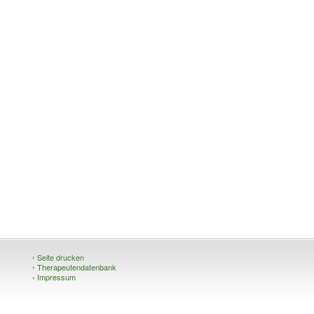
›
Seite drucken
›
Therapeutendatenbank
›
Impressum