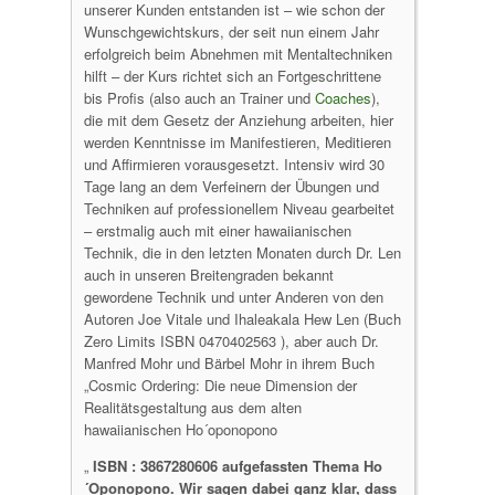
unserer Kunden entstanden ist – wie schon der
Wunschgewichtskurs, der seit nun einem Jahr
erfolgreich beim Abnehmen mit Mentaltechniken
hilft – der Kurs richtet sich an Fortgeschrittene
bis Profis (also auch an Trainer und
Coaches
),
die mit dem Gesetz der Anziehung arbeiten, hier
werden Kenntnisse im Manifestieren, Meditieren
und Affirmieren vorausgesetzt. Intensiv wird 30
Tage lang an dem Verfeinern der Übungen und
Techniken auf professionellem Niveau gearbeitet
– erstmalig auch mit einer hawaiianischen
Technik, die in den letzten Monaten durch Dr. Len
auch in unseren Breitengraden bekannt
gewordene Technik und unter Anderen von den
Autoren Joe Vitale und Ihaleakala Hew Len (Buch
Zero Limits ISBN 0470402563 ), aber auch Dr.
Manfred Mohr und Bärbel Mohr in ihrem Buch
„Cosmic Ordering: Die neue Dimension der
Realitätsgestaltung aus dem alten
hawaiianischen Ho´oponopono
„
ISBN : 3867280606 aufgefassten Thema Ho
´Oponopono. Wir sagen dabei ganz klar, dass