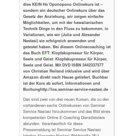
dies KEIN Ho´Oponopono Onlinekurs ist –
sondern ein deutscher Onlinekurs über das
Gesetz der Anziehung, wir zeigen einfache
Möglichkeiten, um mit der hawaiianischen
Technik Dinge in den Fluss zu bekommen, in
Variationen, wie wir (Julia und Alexander
Nastasi) sie erfolgreich anwenden und
getestet haben. Bei diesem Onlinecoaching ist
das Buch
EFT
: Klopfakupressur für Körper,
Seele und Geist: Klopfakupressur für Körper,
Seele und Geist. Mit DVD ISBN 3442337577
von Christian Reiland inklusive und wird über
Amazon direkt nach Hause geliefert. Buchbar
ist der Kurs ab sofort. Informationen und
Buchunghttp://loa.seminar-service-nastasi.de
Das sind zwei von drei neuen Kursen, die zu den
vorhandenen sechs Onlinekursen von Seminar
Service Nastasi hinzukommen und das Bild eines
kompetenten Online E-Coaching Dienstleisters
abrunden. Verantwortlich für diese
Pressemeldung ist Seminar Service Nastasi
Inhaber Alexander Nastasi Waldstraße 25/1