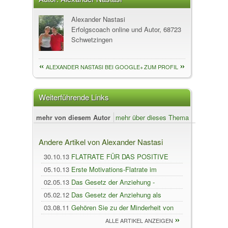
Alexander Nastasi
Erfolgscoach online und Autor, 68723
Schwetzingen
ALEXANDER NASTASI BEI GOOGLE+
ZUM PROFIL
Weiterführende Links
mehr von diesem Autor
mehr über dieses Thema
Andere Artikel von Alexander Nastasi
30.10.13
FLATRATE FÜR DAS POSITIVE
DENKEN BEI SEMINAR SERVICE NASTASI
05.10.13
Erste Motivations-Flatrate im
Internet buchbar
02.05.13
Das Gesetz der Anziehung -
kostenloses Live Onlineseminar am
05.02.12
Das Gesetz der Anziehung als
09.05.2013
Schnellkurs zum Erf
03.08.11
Gehören Sie zu der Minderheit von
Menschen, die
ALLE ARTIKEL ANZEIGEN