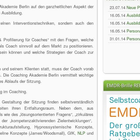
Akademie Berlin auf den ganzheitlichen Aspekt der
23.07.14
Neue P
 Ausbildung.
2016/17
16.05.14
Ausbil
2016/17
zelnen Interventionstechniken, sondern auch den
16.05.14
Ausbil
2016/17
16.05.14
Person
Zürich
31.01.14
Person
& Profilierung für Coaches“ mit den Fragen, welche
2016/17
als Coach sinnvoll auf dem Markt zu positionieren.
h sein können und welche Strategien der Coach zur
 und seinem Klienten statt, muss der Coach vorab
n. Die Coaching Akademie Berlin vermittelt wichtige
es Ablaufs der Sitzung.
EMDR-Brille R
ung im Coaching.
Gestaltung der Sitzung finden selbstverständlich
hkeiten ihren Entfaltungsraum. Neben dem, aus
 wie des „lösungsorientierten Fragens“, „zirkuläres
d der „kompetenzaktivierenden Zielentwicklungen“,
ukturaufstellung, Hypnossystemische Konzepte,
line Konzepte (James/Woodsmall), GfK,
NLP
und
.