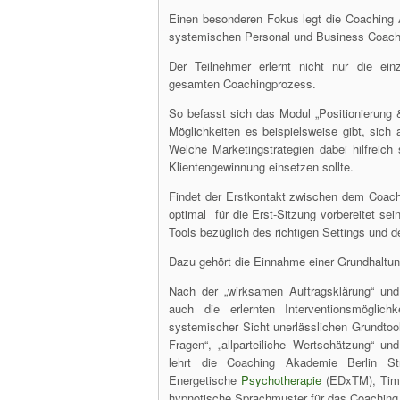
Einen besonderen Fokus legt die Coaching 
systemischen Personal und Business Coach
Der Teilnehmer erlernt nicht nur die ein
gesamten Coachingprozess.
So befasst sich das Modul „Positionierung 
Möglichkeiten es beispielsweise gibt, sich 
Welche Marketingstrategien dabei hilfreic
Klientengewinnung einsetzen sollte.
Findet der Erstkontakt zwischen dem Coach
optimal für die Erst-Sitzung vorbereitet sei
Tools bezüglich des richtigen Settings und d
Dazu gehört die Einnahme einer Grundhalt
Nach der „wirksamen Auftragsklärung“ und 
auch die erlernten Interventionsmöglic
systemischer Sicht unerlässlichen Grundtools
Fragen“, „allparteiliche Wertschätzung“ un
lehrt die Coaching Akademie Berlin Str
Energetische
Psychotherapie
(EDxTM), Time
hypnotische Sprachmuster für das Coaching