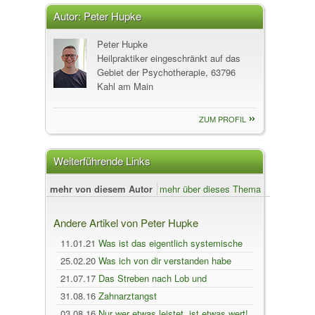
Autor:
Peter Hupke
Peter Hupke
Heilpraktiker eingeschränkt auf das
Gebiet der Psychotherapie, 63796
Kahl am Main
ZUM PROFIL
Weiterführende Links
mehr von diesem Autor
mehr über dieses Thema
Andere Artikel von Peter Hupke
11.01.21
Was ist das eigentlich systemische
Beratung?
25.02.20
Was ich von dir verstanden habe
21.07.17
Das Streben nach Lob und
Anerkennung hält klein
31.08.16
Zahnarztangst
03.08.16
Nur wer etwas leistet, ist etwas wert!