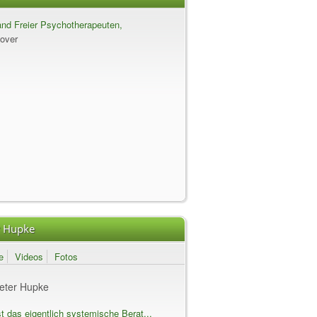
nd Freier Psychotherapeuten,
er für Psychotherapie und
over
cher Berater e.V.
r Hupke
e
Videos
Fotos
Peter Hupke
t das eigentlich systemische Berat...