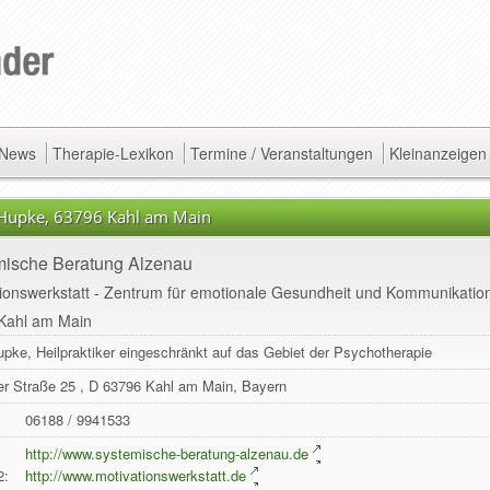
/ News
Therapie-Lexikon
Termine / Veranstaltungen
Kleinanzeigen
 Hupke, 63796 Kahl am Main
mische Beratung Alzenau
ionswerkstatt - Zentrum für emotionale Gesundheit und Kommunikatio
Kahl am Main
upke, Heilpraktiker eingeschränkt auf das Gebiet der Psychotherapie
er Straße 25
, D
63796
Kahl am Main
,
Bayern
06188 / 9941533
:
http://www.systemische-beratung-alzenau.de
2:
http://www.motivationswerkstatt.de