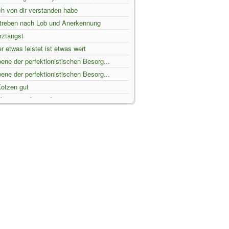
h von dir verstanden habe
treben nach Lob und Anerkennung
rztangst
r etwas leistet ist etwas wert
ene der perfektionistischen Besorg...
ene der perfektionistischen Besorg...
otzen gut
ht zu machen jedermann ist eine
n nicht gut genug� bedeutet übers...
Methode und Werkzeug - Nachtrag
itrag Willst du Recht haben oder g...
Sie in perfektionistischer Besorgn...
itrag Was ist Perfektion Teil 1
kritik ist vergangenheits- oder zu...
Blogbeitrag Zweifel wegen falscher...
st ein ganzer Satz
Blogbeitrag Wann ist ein Mensch
eder eine Knirschschiene