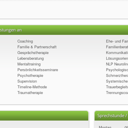
istungen an
Coaching
Ehe- und Fam
Familie & Partnerschaft
Familienbera
Gesprächstherapie
Kommunikatio
Lebensberatung
Lösungsorient
Mentaltraining
NLP Neurolin
Persönlichkeitsseminare
Psychologis
Psychotherapie
Schmerzther
Supervision
Systemische
Timeline-Methode
Trauerbeglei
Traumatherapie
Trennungsco
Sprechstunde /
Montag
09