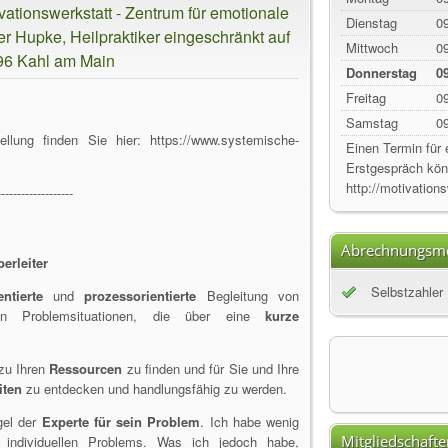
ationswerkstatt - Zentrum für emotionale
Dienstag
09
 Hupke, Heilpraktiker eingeschränkt auf
Mittwoch
09
796 Kahl am Main
Donnerstag
09
Freitag
09
Samstag
09
ellung finden Sie hier: https://www.systemische-
Einen Termin für 
Erstgespräch könn
http://motivation
-------------------
Abrechnungsmö
erleiter
Selbstzahler
ntierte
und
prozessorientierte
Begleitung von
en Problemsituationen, die über eine
kurze
 zu Ihren
Ressourcen
zu finden und für Sie und Ihre
iten
zu entdecken und handlungsfähig zu werden.
gel der
Experte für sein Problem
. Ich habe wenig
Mitgliedschafte
ndividuellen Problems. Was ich jedoch habe,