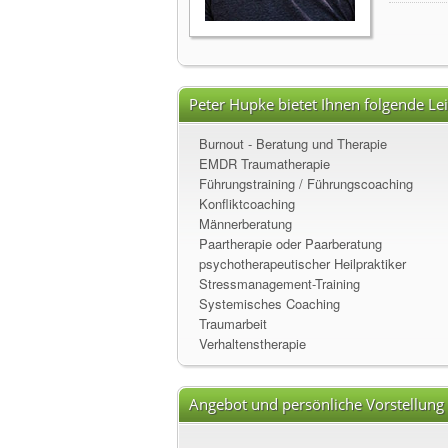
Peter Hupke bietet Ihnen folgende Le
Burnout - Beratung und Therapie
EMDR Traumatherapie
Führungstraining / Führungscoaching
Konfliktcoaching
Männerberatung
Paartherapie oder Paarberatung
psychotherapeutischer Heilpraktiker
Stressmanagement-Training
Systemisches Coaching
Traumarbeit
Verhaltenstherapie
Angebot und persönliche Vorstellung