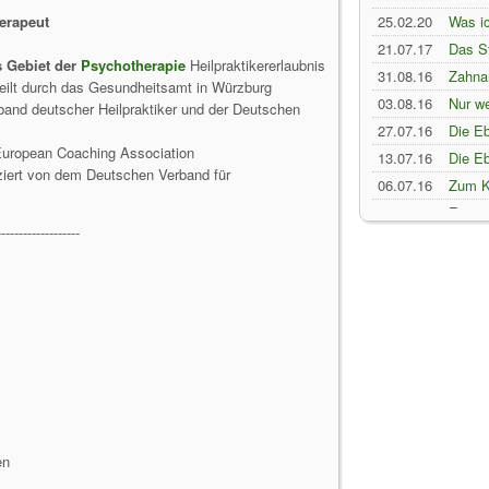
erapeut
25.02.20
Was ic
21.07.17
Das S
s Gebiet der
Psychotherapie
Heilpraktikererlaubnis
hä...
31.08.16
Zahna
teilt durch das Gesundheitsamt in Würzburg
03.08.16
Nur we
rband deutscher Heilpraktiker und der Deutschen
27.07.16
Die Eb
 European Coaching Association
13.07.16
Die Eb
iziert von dem Deutschen Verband für
06.07.16
Zum K
29.06.16
Es rec
-------------------
Ku...
22.06.16
Ich bi
16.06.16
EMDR 
08.06.16
Blogbe
02.06.16
Leben 
27.05.16
Blogbe
19.05.16
Selbst
04.06.13
Neuer 
27.05.13
NEIN i
21.05.13
Neuer 
en
ei...
13.05.13
Und wi