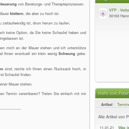
Steuerung
von Beratungs- und Therapieprozessen.
VFP - Verba
 Mauer
klettern
, die aber zu hoch ist.
Heilpraktik
30163 Hann
Psychologis
u zeitaufwendig ist, drum herum zu laufen.
uch keine Option, da Sie keine Schaufel haben und
ingelassen ist.
hen mich an der Mauer stehen und ich unterstütze
 Ihnen eventuell ein klein wenig
Schwung
gebe.
en
sind, reiche ich Ihnen einen Rucksack hoch, in
nd Schaufel finden.
 einer Mauer stehen.
mehr von Pete
nen Termin vereinbaren? Treten Sie einfach mit mir
Artikel
Termin
-------------------
Alle Artikel von 
11.01.21
Was is