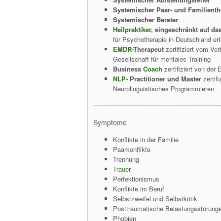
Systemischer Paar- und Familienth
Systemischer Berater
Heilpraktiker
, eingeschränkt auf da
für Psychotherapie in Deutschland er
EMDR
-Therapeut
zertifiziert vom Ve
Gesellschaft für mentales Training
Business
Coach
zertifiziert von der
NLP
- Practitioner und Master
zertif
Neurolinguistisches Programmieren
----------------------------------------------------------------
Symptome
Konflikte in der Familie
Paarkonflikte
Trennung
Trauer
Perfektionismus
Konflikte im Beruf
Selbstzweifel und Selbstkritik
Posttraumatische Belastungsstörung
Phobien