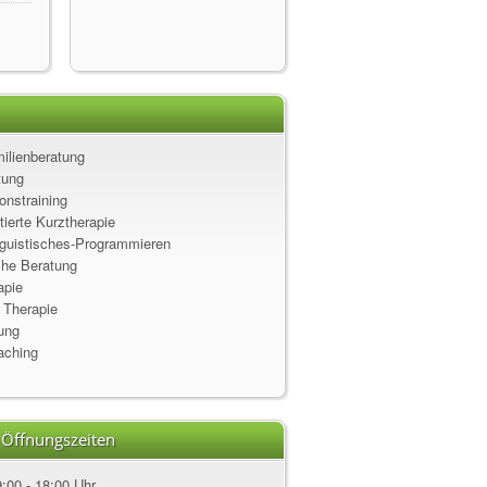
ilienberatung
tung
nstraining
ierte Kurztherapie
guistisches-Programmieren
che Beratung
apie
 Therapie
tung
aching
 Öffnungszeiten
:00 - 18:00 Uhr