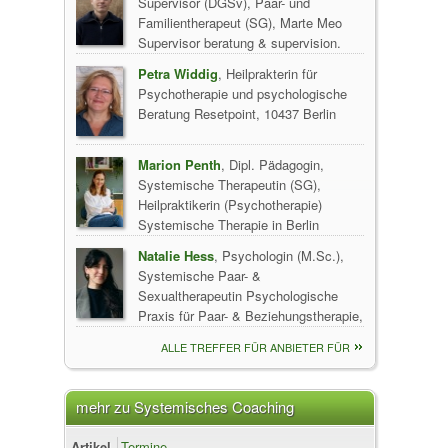
Supervisor (DGSv), Paar- und
Familientherapeut (SG), Marte Meo
Supervisor beratung & supervision.
Torsten Holm, 10407 Berlin
Petra Widdig
, Heilprakterin für
Psychotherapie und psychologische
Beratung Resetpoint, 10437 Berlin
Marion Penth
, Dipl. Pädagogin,
Systemische Therapeutin (SG),
Heilpraktikerin (Psychotherapie)
Systemische Therapie in Berlin
Prenzlauer Berg/ Pankow, 10409 Berlin
Natalie Hess
, Psychologin (M.Sc.),
Systemische Paar- &
Sexualtherapeutin Psychologische
Praxis für Paar- & Beziehungstherapie,
10405 Berlin
ALLE TREFFER FÜR ANBIETER FÜR
SYSTEMISCHES COACHING
mehr zu Systemisches Coaching
Artikel
Termine