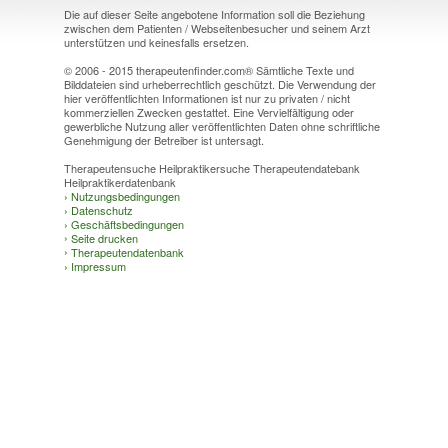
Die auf dieser Seite angebotene Information soll die Beziehung
zwischen dem Patienten / Webseitenbesucher und seinem Arzt
unterstützen und keinesfalls ersetzen.
© 2006 - 2015 therapeutenfinder.com® Sämtliche Texte und
Bilddateien sind urheberrechtlich geschützt. Die Verwendung der
hier veröffentlichten Informationen ist nur zu privaten / nicht
kommerziellen Zwecken gestattet. Eine Vervielfältigung oder
gewerbliche Nutzung aller veröffentlichten Daten ohne schriftliche
Genehmigung der Betreiber ist untersagt.
Therapeutensuche Heilpraktikersuche Therapeutendatebank
Heilpraktikerdatenbank
›
Nutzungsbedingungen
›
Datenschutz
›
Geschäftsbedingungen
›
Seite drucken
›
Therapeutendatenbank
›
Impressum