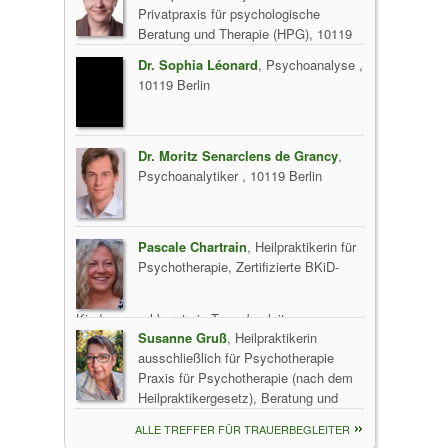
Privatpraxis für psychologische
Beratung und Therapie (HPG), 10119
Berlin
Dr. Sophia Léonard
, Psychoanalyse ,
10119 Berlin
Dr. Moritz Senarclens de Grancy
,
Psychoanalytiker , 10119 Berlin
Pascale Chartrain
, Heilpraktikerin für
Psychotherapie, Zertifizierte BKiD-
Kinderwunschberaterin,Trauerbegleitung,
Susanne Gruß
, Heilpraktikerin
Traumatherapeutin Kinderwunschberatung,
ausschließlich für Psychotherapie
Stressbewältigung bei Kinderwunsch und Hilfe
Praxis für Psychotherapie (nach dem
nach Fehlgeburt und Totgeburt -, 13353 Berlin
Heilpraktikergesetz), Beratung und
Coaching in Berlin, 10559 Berlin
ALLE TREFFER FÜR TRAUERBEGLEITER