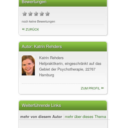
Bewertungen
noch keine Bewertungen
ZURÜCK
Autor:
Katrin Rehders
Katrin Rehders
Heilpraktikerin, eingeschränkt auf das
Gebiet der Psychotherapie, 22767
Hamburg
ZUM PROFIL
Weiterführende Links
mehr von diesem Autor
mehr über dieses Thema