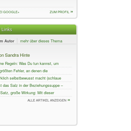
EI GOOGLE+
ZUM PROFIL
 Links
em Autor
mehr über dieses Thema
von Sandra Hinte
ene Regeln: Was Du tun kannst, um
ie Trennung zu erleichtern
größten Fehler, an denen die
 deiner Partnerschaft scheitert und wie
rklich selbstbewusst macht (schlaue
st
un's leider allein nicht)
st das Salz in der Beziehungssuppe –
das leider nicht
 Satz, große Wirkung: Mit dieser
lierung lässt sich Streit vermeiden
ALLE ARTIKEL ANZEIGEN