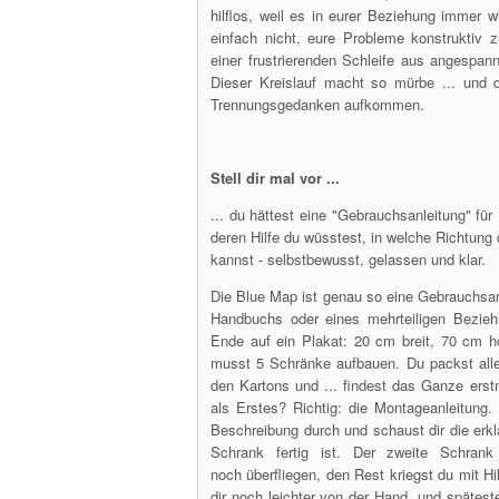
hilflos, weil es in eurer Beziehung immer w
einfach nicht, eure Probleme konstruktiv z
einer frustrierenden Schleife aus angesp
Dieser Kreislauf macht so mürbe ... und 
Trennungsgedanken aufkommen.
Stell dir mal vor ...
... du hättest eine "Gebrauchsanleitung" fü
deren Hilfe du wüsstest, in welche Richtung 
kannst - selbstbewusst, gelassen und klar.
Die Blue Map ist genau so eine Gebrauchsanl
Handbuchs oder eines mehrteiligen Bezieh
Ende auf ein Plakat: 20 cm breit, 70 cm h
musst 5 Schränke aufbauen. Du packst alle 
den Kartons und ... findest das Ganze erst
als Erstes? Richtig: die Montageanleitung.
Beschreibung durch und schaust dir die erklä
Schrank fertig ist. Der zweite Schran
noch überfliegen, den Rest kriegst du mit Hil
dir noch leichter von der Hand, und späteste