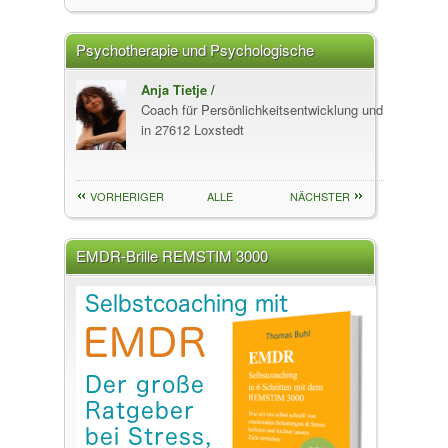
Psychotherapie und Psychologische
Beratung
in Bittruf -
Anja Tietje /
Coach für Persönlichkeitsentwicklung und Potenziale
in 27612 Loxstedt
2 / 20
VORHERIGER
ALLE
NÄCHSTER
EMDR-Brille REMSTIM 3000