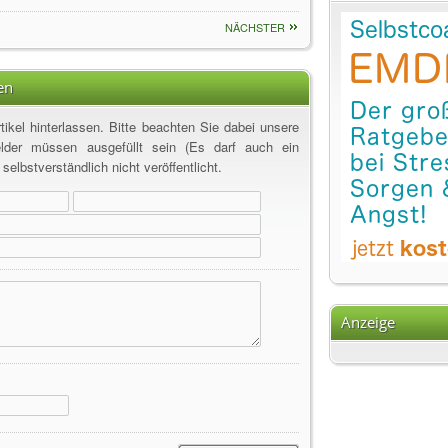
14.02.15
Lebensb
NÄCHSTER
15.10.14
Mir geh
17.09.14
Tunnelb
04.06.14
Verwan
en
13.02.14
Das kan
ikel hinterlassen. Bitte beachten Sie dabei unsere
13.02.14
Liebe a
elder müssen ausgefüllt sein (Es darf auch ein
14.11.13
Mut tut
elbstverständlich nicht veröffentlicht.
02.04.13
Das "Ab
08.02.13
Tohuwab
07.02.13
Was ist
30.08.11
7 wirku
25.03.11
Herzint
25.03.11
Herzint
Anzeige
18.02.11
Was ist
20.12.10
19.02.
29.09.10
Nummer
12.11.09
Schnell
09.04.09
Intensi