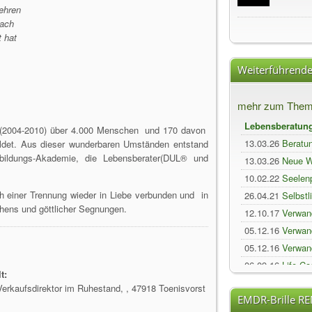
Lehren
nach
 hat
Weiterführende
mehr zum Them
Lebensberatun
n (2004-2010) über 4.000 Menschen und 170 davon
13.03.26
Beratu
ldet. Aus dieser wunderbaren Umständen entstand
sbildungs-Akademie, die Lebensberater(DUL® und
13.03.26
Neue W
10.02.22
Seelenp
ch einer Trennung wieder in Liebe verbunden und in
26.04.21
Selbstl
chens und göttlicher Segnungen.
12.10.17
Verwand
05.12.16
Verwan
05.12.16
Verwan
06.09.16
Life-Co
t:
21.06.15
Scham
erkaufsdirektor im Ruhestand, , 47918 Toenisvorst
EMDR-Brille R
16.04.15
Innere 