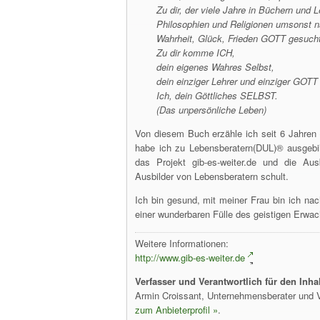
Zu dir, der viele Jahre in Büchern und 
Philosophien und Religionen umsonst 
Wahrheit, Glück, Frieden GOTT gesucht
Zu dir komme ICH,
dein eigenes Wahres Selbst,
dein einziger Lehrer und einziger GOTT
Ich, dein Göttliches SELBST.
(Das unpersönliche Leben)
Von diesem Buch erzähle ich seit 6 Jahre
habe ich zu Lebensberatern(DUL)® ausgebi
das Projekt gib-es-weiter.de und die Au
Ausbilder von Lebensberatern schult.
Ich bin gesund, mit meiner Frau bin ich na
einer wunderbaren Fülle des geistigen Erwa
Weitere Informationen:
http://www.gib-es-weiter.de
Verfasser und Verantwortlich für den Inhal
Armin Croissant, Unternehmensberater und V
zum Anbieterprofil »
.