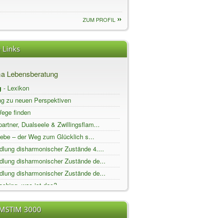
ZUM PROFIL
 Links
a Lebensberatung
g
- Lexikon
ng zu neuen Perspektiven
ege finden
artner, Dualseele & Zwillingsflam...
iebe – der Weg zum Glücklich s...
lung disharmonischer Zustände 4....
dlung disharmonischer Zustände de...
dlung disharmonischer Zustände de...
aching, was ist das?
anismus
EMSTIM 3000
Zufriedenheit und Ruhe finden