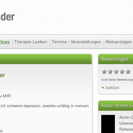
/ News
Therapie-Lexikon
Termine / Veranstaltungen
Kleinanzeigen
Bewertungen
er
noch keine Bewertung
ZURÜCK
u MIR!
Autor:
Armin Cr
 ich schwerst-depressiv, erwerbs-unfähig in meinem
Armin C
Unterne
Ruhesta
CH