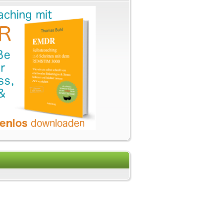
eratung ist Begleitung
t es mies und das ist gut so!
lick-Stiftung von Mikel Marz
dlung disharmonischer Zustände de...
nst Du nicht – Wie Prägungen u...
m Arbeitsplatz – Fünf Regeln f...
 gut! Warum Aufgeben keine Option...
er" lügt!
ohu – und ein Plädoyer für me...
 Psychoonkologie und psychosozial...
ngsvolle Energiekiller
elligenz
elligenz
 Die Neue Energie ?
2011 Das Gesetz der Anziehung Tage...
ologie
es Manifestieren – geht das ?
vseminar im Mai