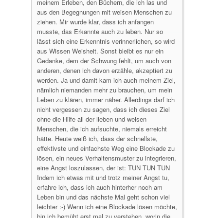
meinem Erleben, den Büchern, die ich las und
aus den Begegnungen mit weisen Menschen zu
ziehen. Mir wurde klar, dass ich anfangen
musste, das Erkannte auch zu leben. Nur so
lässt sich eine Erkenntnis verinnerlichen, so wird
aus Wissen Weisheit. Sonst bleibt es nur ein
Gedanke, dem der Schwung fehlt, um auch von
anderen, denen ich davon erzähle, akzeptiert zu
werden. Ja und damit kam ich auch meinem Ziel,
nämlich niemanden mehr zu brauchen, um mein
Leben zu klären, immer näher. Allerdings darf ich
nicht vergessen zu sagen, dass ich dieses Ziel
ohne die Hilfe all der lieben und weisen
Menschen, die ich aufsuchte, niemals erreicht
hätte. Heute weiß ich, dass der schnellste,
effektivste und einfachste Weg eine Blockade zu
lösen, ein neues Verhaltensmuster zu integrieren,
eine Angst loszulassen, der ist: TUN TUN TUN
Indem ich etwas mit und trotz meiner Angst tu,
erfahre ich, dass ich auch hinterher noch am
Leben bin und das nächste Mal geht schon viel
leichter :-) Wenn ich eine Blockade lösen möchte,
bin ich bemüht erst mal zu verstehen, worin die