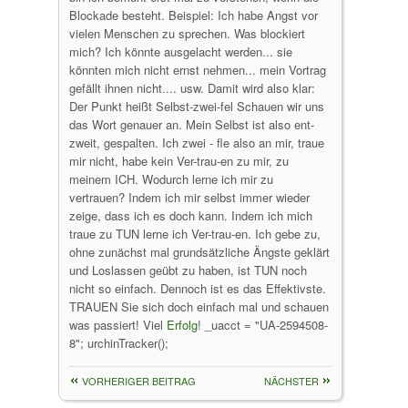
Blockade besteht. Beispiel: Ich habe Angst vor
vielen Menschen zu sprechen. Was blockiert
mich? Ich könnte ausgelacht werden... sie
könnten mich nicht ernst nehmen... mein Vortrag
gefällt ihnen nicht.... usw. Damit wird also klar:
Der Punkt heißt Selbst-zwei-fel Schauen wir uns
das Wort genauer an. Mein Selbst ist also ent-
zweit, gespalten. Ich zwei - fle also an mir, traue
mir nicht, habe kein Ver-trau-en zu mir, zu
meinem ICH. Wodurch lerne ich mir zu
vertrauen? Indem ich mir selbst immer wieder
zeige, dass ich es doch kann. Indem ich mich
traue zu TUN lerne ich Ver-trau-en. Ich gebe zu,
ohne zunächst mal grundsätzliche Ängste geklärt
und Loslassen geübt zu haben, ist TUN noch
nicht so einfach. Dennoch ist es das Effektivste.
TRAUEN Sie sich doch einfach mal und schauen
was passiert! Viel
Erfolg
! _uacct = "UA-2594508-
8"; urchinTracker();
VORHERIGER BEITRAG
NÄCHSTER