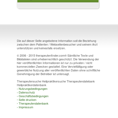
Die auf dieser Seite angebotene Information soll die Beziehung
zwischen dem Patienten / Webseitenbesucher und seinem Arzt
unterstützen und keinesfalls ersetzen.
© 2006 - 2015 therapeutenfinder.com® Sämtliche Texte und
Bilddateien sind urheberrechtlich geschützt. Die Verwendung der
hier veröffentlichten Informationen ist nur zu privaten / nicht
kommerziellen Zwecken gestattet. Eine Vervielfältigung oder
gewerbliche Nutzung aller veröffentlichten Daten ohne schriftliche
Genehmigung der Betreiber ist untersagt.
Therapeutensuche Heilpraktikersuche Therapeutendatebank
Heilpraktikerdatenbank
›
Nutzungsbedingungen
›
Datenschutz
›
Geschäftsbedingungen
›
Seite drucken
›
Therapeutendatenbank
›
Impressum