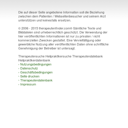
Die auf dieser Seite angebotene Information soll die Beziehung
zwischen dem Patienten / Webseitenbesucher und seinem Arzt
unterstützen und keinesfalls ersetzen.
© 2006 - 2015 therapeutenfinder.com® Sämtliche Texte und
Bilddateien sind urheberrechtlich geschützt. Die Verwendung der
hier veröffentlichten Informationen ist nur zu privaten / nicht
kommerziellen Zwecken gestattet. Eine Vervielfältigung oder
gewerbliche Nutzung aller veröffentlichten Daten ohne schriftliche
Genehmigung der Betreiber ist untersagt.
Therapeutensuche Heilpraktikersuche Therapeutendatebank
Heilpraktikerdatenbank
›
Nutzungsbedingungen
›
Datenschutz
›
Geschäftsbedingungen
›
Seite drucken
›
Therapeutendatenbank
›
Impressum