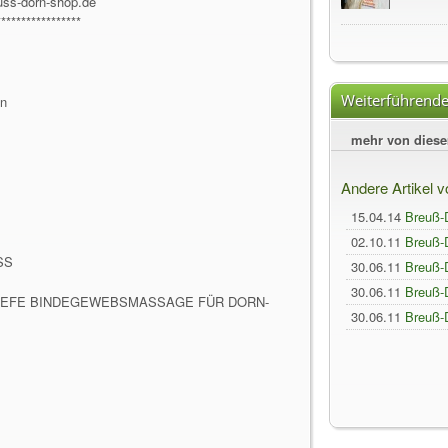
uss-dorn-shop.de
*****************
Weiterführende
en
mehr von dies
Andere Artikel 
15.04.14
Breuß-
02.10.11
Breuß-D
SS
30.06.11
Breuß-D
30.06.11
Breuß-
 TIEFE BINDEGEWEBSMASSAGE FÜR DORN-
30.06.11
Breuß-D