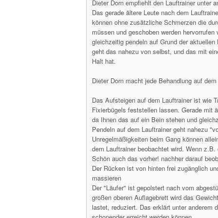
Dieter Dorn empfiehlt den Lauftrainer unter
Das gerade ältere Leute nach dem Lauftraine
können ohne zusätzliche Schmerzen die durc
müssen und geschoben werden hervorrufen w
gleichzeitig pendeln auf Grund der aktuelle
geht das nahezu von selbst, und das mit ei
Halt hat.
Dieter Dorn macht jede Behandlung auf dem L
Das Aufsteigen auf dem Lauftrainer ist wie T
Fixierbügels feststellen lassen. Gerade mit 
da Ihnen das auf ein Bein stehen und gleichz
Pendeln auf dem Lauftrainer geht nahezu "vo
Unregelmäßigkeiten beim Gang können allein
dem Lauftrainer beobachtet wird. Wenn z.B.
Schön auch das vorher! nachher darauf beo
Der Rücken ist von hinten frei zugänglich u
massieren
Der "Läufer" ist gepolstert nach vom abgest
großen oberen Auflagebrett wird das Gewicht
lastet, reduziert. Das erklärt unter anderem
schonender erreicht werden können.