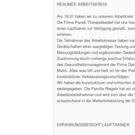
RESUMÈE ARBEITSKREIS
Am 18.01 haben wir zu unserem Arbeitkreis 
Die Firma Panek Therapiebedarf hat uns freu
einen Lauftrainer zur Verfügung gestellt, z
erfahren.
Die Teilnehmer des Arbeitskreises haben v
Gerätschaften einer ausgiebigen Testung un
Meinungsbildungen und ergänzenden Gedanke
Zustimmung durch vorherige positive Erfahru
des Gesundheitsmanagement der Firma Daim
Motto: Alles was hilf und heilt ist für den P
konstruktiven Verbesserungsvorschlägen.
Wir haben die konstruktiven und kritischen
weitergegeben. Die Familie Riegele hat ein o
Arbeitkreisteilnehmer und wird sich über d
entsprechend in die Weiterentwicklung der G
ERFAHRUNGSBERICHT LAUFTRAINER