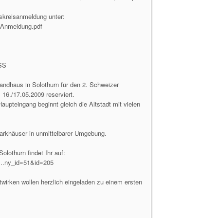
skreisanmeldung unter:
s-Anmeldung.pdf
SS
ndhaus in Solothurn für den 2. Schweizer
6./17.05.2009 reserviert.
upteingang beginnt gleich die Altstadt mit vielen
rkhäuser in unmittelbarer Umgebung.
olothurn findet Ihr auf:
...ny_id=51&id=205
wirken wollen herzlich eingeladen zu einem ersten