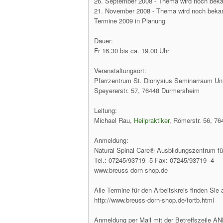
26. September 2008 - Thema wird noch bek
21. November 2008 - Thema wird noch beka
Termine 2009 in Planung
Dauer:
Fr 16.30 bis ca. 19.00 Uhr
Veranstaltungsort:
Pfarrzentrum St. Dionysius Seminarraum U
Speyererstr. 57, 76448 Durmersheim
Leitung:
Michael Rau,
Heilpraktiker
, Römerstr. 56, 7
Anmeldung:
Natural Spinal Care® Ausbildungszentrum fü
Tel.: 07245/93719 -5 Fax: 07245/93719 -4
www.breuss-dorn-shop.de
Alle Termine für den Arbeitskreis finden Si
http://www.breuss-dorn-shop.de/fortb.html
Anmeldung per Mail mit der Betreffszeile