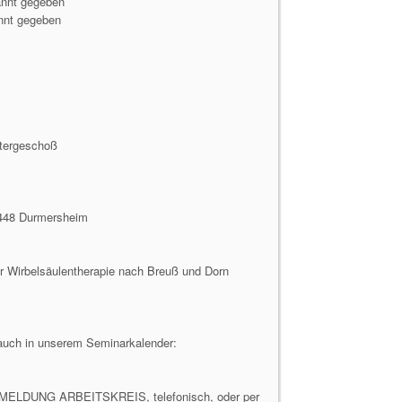
annt gegeben
nnt gegeben
ntergeschoß
6448 Durmersheim
r Wirbelsäulentherapie nach Breuß und Dorn
e auch in unserem Seminarkalender:
 ANMELDUNG ARBEITSKREIS, telefonisch, oder per