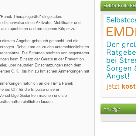
EMDR-Brille R
"Panek Therapiegeräte" eingeladen.
ndlicherweise einen Aktivator, Mobilisator und
um auszuprobieren und am eigenen Körper zu
on diesem Angebot gebrauch gemacht und die
terzogen. Dabei kam es zu den unterschiedlichsten
nansätze. Die Stimmen reichten von begeisterter
ngen beim Einsatz der Geräte in der Prävention
ler, über neutralen Einschätzungen nach dem
atienten O.K., bis hin zu kritischen Anmerkungen mit
 Anmerkungen natürlich an die Firma Panek
ffenes Ohr für die Impulse unserer
ie Vorschläge Gedanken machen und sie
erätschaften einfließen lassen.
Anzeige