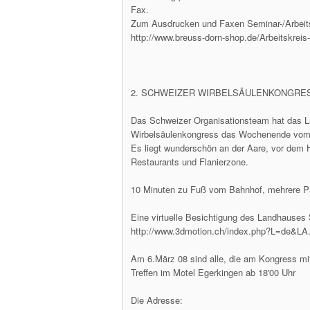
Fax.
Zum Ausdrucken und Faxen Seminar-/Arbeit
http://www.breuss-dorn-shop.de/Arbeitskrei
2. SCHWEIZER WIRBELSÄULENKONGRE
Das Schweizer Organisationsteam hat das La
Wirbelsäulenkongress das Wochenende vom 1
Es liegt wunderschön an der Aare, vor dem Ha
Restaurants und Flanierzone.
10 Minuten zu Fuß vom Bahnhof, mehrere Pa
Eine virtuelle Besichtigung des Landhauses S
http://www.3dmotion.ch/index.php?L=de&LA
Am 6.März 08 sind alle, die am Kongress mit
Treffen im Motel Egerkingen ab 18'00 Uhr
Die Adresse: