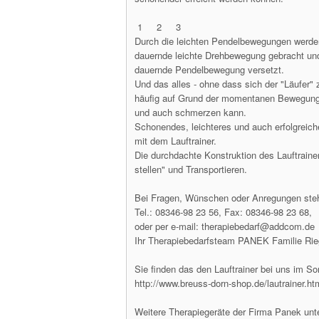
1 2 3
Durch die leichten Pendelbewegungen werden 
dauernde leichte Drehbewegung gebracht und 
dauernde Pendelbewegung versetzt.
Und das alles - ohne dass sich der "Läufer"
häufig auf Grund der momentanen Bewegungss
und auch schmerzen kann.
Schonendes, leichteres und auch erfolgreic
mit dem Lauftrainer.
Die durchdachte Konstruktion des Lauftrainer
stellen" und Transportieren.
Bei Fragen, Wünschen oder Anregungen stehe
Tel.: 08346-98 23 56, Fax: 08346-98 23 68,
oder per e-mail: therapiebedarf@addcom.de
Ihr Therapiebedarfsteam PANEK Familie Rie
Sie finden das den Lauftrainer bei uns im So
http://www.breuss-dorn-shop.de/lautrainer.ht
Weitere Therapiegeräte der Firma Panek unte