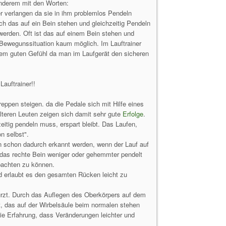
 anderem mit den Worten:
r verlangen da sie in ihm problemlos Pendeln
h das auf ein Bein stehen und gleichzeitig Pendeln
erden. Oft ist das auf einem Bein stehen und
n Bewegunssituation kaum möglich. Im Lauftrainer
nem guten Gefühl da man im Laufgerät den sicheren
auftrainer!!
reppen steigen. da die Pedale sich mit Hilfe eines
älteren Leuten zeigen sich damit sehr gute
Erfolge
.
eitig pendeln muss, erspart bleibt. Das Laufen,
n selbst".
 schon dadurch erkannt werden, wenn der Lauf auf
 das rechte Bein weniger oder gehemmter pendelt
bachten zu können.
nd erlaubt es den gesamten Rücken leicht zu
ürzt. Durch das Auflegen des Oberkörpers auf dem
, das auf der Wirbelsäule beim normalen stehen
 die Erfahrung, dass Veränderungen leichter und