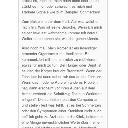
stockt es, zieht es mich nach oben oder unten,
stärkt es mich oder schwächt es mich und
stärkere Signale wie zum Beispiel Schmerzen!
Zum Beispiel unter dem Fuß. Auf was weist er
mich hin. Was ist seine Ursache. Wenn ich mich
selber bewusst wahrnehme komme ich darauf.
Weiter unten sehen sie, wie das gehen könnte.
Also noch mal: Mein Körper ist ein lebendiger,
atmender Organismus mit Intelligenz. Er
kommuniziert mit mir, um mich zu motivieren,
etwas für mich zu tun. Bei Hunger oder Durst ist
es klar, der Körper braucht Brennstoff. Wenn der
Tank leer ist dann sehen wir das an der Tankuhr.
Wenn das moderne Auto ein anderes Problem
hat, dann erscheint vor ihren Augen auf dem
Armaturenbrett ein Schriftzug ?bitte in Werkstatt
bringen?. Die schließen jetzt den Computer an
und stellen fest was fehlt. Ist es bei Schmerzen
oder den Symptomen einer Krankheit nicht auch
so? Ich gehe zu Arzt oder in die Klink, bekomme
eine Menge unverständlicher Werte über meinen
Körper und erfahre was kaputt ist. Manchmal