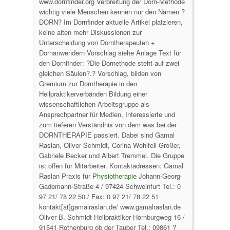
www.dornfinder.org Verbreitung der Dorn-Methode
wichtig viele Menschen kennen nur den Namen ?
DORN? Im Dornfinder aktuelle Artikel platzieren,
keine alten mehr Diskussionen zur
Unterscheidung von Dorntherapeuten +
Dornanwendern Vorschlag siehe Anlage Text für
den Dornfinder: ?Die Dornethode steht auf zwei
gleichen Säulen?.? Vorschlag, bilden von
Gremium zur Dorntherapie in den
Heilpraktikerverbänden Bildung einer
wissenschaftlichen Arbeitsgruppe als
Ansprechpartner für Medien, Interessierte und
zum tieferen Verständnis von dem was bei der
DORNTHERAPIE passiert. Dabei sind Gamal
Raslan, Oliver Schmidt, Corina Wohlfeil-Großer,
Gabriele Becker und Albert Tremmel. Die Gruppe
ist offen für Mitarbeiter. Kontaktadressen: Gamal
Raslan Praxis für
Physiotherapie
Johann-Georg-
Gademann-Straße 4 / 97424 Schweinfurt Tel.: 0
97 21/ 78 22 50 / Fax: 0 97 21/ 78 22 51
kontakt[at]gamalraslan.de/ www.gamalraslan.de
Oliver B. Schmidt Heilpraktiker Hornburgweg 16 /
91541 Rothenburg ob der Tauber Tel.: 09861 ?