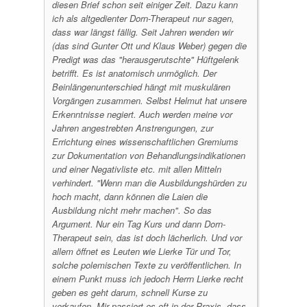
diesen Brief schon seit einiger Zeit. Dazu kann
ich als altgedienter Dorn-Therapeut nur sagen,
dass war längst fällig.
Seit Jahren wenden wir
(das sind Gunter Ott und Klaus Weber) gegen die
Predigt was das "herausgerutschte" Hüftgelenk
betrifft. Es ist anatomisch unmöglich. Der
Beinlängenunterschied hängt mit muskulären
Vorgängen zusammen.
Selbst Helmut hat unsere
Erkenntnisse negiert.
Auch werden meine vor
Jahren angestrebten Anstrengungen, zur
Errichtung eines wissenschaftlichen Gremiums
zur Dokumentation von Behandlungsindikationen
und einer Negativliste etc. mit allen Mitteln
verhindert. "Wenn man die Ausbildungshürden zu
hoch macht, dann können die Laien die
Ausbildung nicht mehr machen". So das
Argument. Nur ein Tag Kurs und dann Dorn-
Therapeut sein, das ist doch lächerlich. Und vor
allem öffnet es Leuten wie Lierke Tür und Tor,
solche polemischen Texte zu veröffentlichen.
In
einem Punkt muss ich jedoch Herrn Lierke recht
geben es geht darum, schnell Kurse zu
verkaufen. Mir passiert es oft in der Praxis, dass