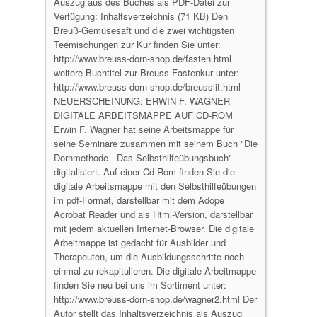
Auszug aus des Buches als PDF-Datei zur
Verfügung: Inhaltsverzeichnis (71 KB) Den
Breuß-Gemüsesaft und die zwei wichtigsten
Teemischungen zur Kur finden Sie unter:
http://www.breuss-dorn-shop.de/fasten.html
weitere Buchtitel zur Breuss-Fastenkur unter:
http://www.breuss-dorn-shop.de/breusslit.html
NEUERSCHEINUNG: ERWIN F. WAGNER
DIGITALE ARBEITSMAPPE AUF CD-ROM
Erwin F. Wagner hat seine Arbeitsmappe für
seine Seminare zusammen mit seinem Buch "Die
Dornmethode - Das Selbsthilfeübungsbuch"
digitalisiert. Auf einer Cd-Rom finden Sie die
digitale Arbeitsmappe mit den Selbsthilfeübungen
im pdf-Format, darstellbar mit dem Adope
Acrobat Reader und als Html-Version, darstellbar
mit jedem aktuellen Internet-Browser. Die digitale
Arbeitmappe ist gedacht für Ausbilder und
Therapeuten, um die Ausbildungsschritte noch
einmal zu rekapitulieren. Die digitale Arbeitmappe
finden Sie neu bei uns im Sortiment unter:
http://www.breuss-dorn-shop.de/wagner2.html Der
Autor stellt das Inhaltsverzeichnis als Auszug