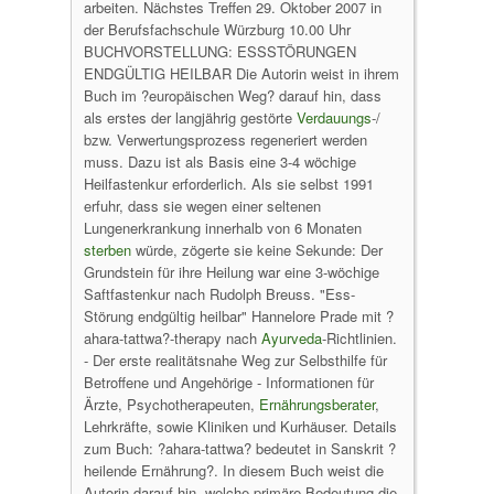
arbeiten. Nächstes Treffen 29. Oktober 2007 in
der Berufsfachschule Würzburg 10.00 Uhr
BUCHVORSTELLUNG: ESSSTÖRUNGEN
ENDGÜLTIG HEILBAR Die Autorin weist in ihrem
Buch im ?europäischen Weg? darauf hin, dass
als erstes der langjährig gestörte
Verdauungs
-/
bzw. Verwertungsprozess regeneriert werden
muss. Dazu ist als Basis eine 3-4 wöchige
Heilfastenkur erforderlich. Als sie selbst 1991
erfuhr, dass sie wegen einer seltenen
Lungenerkrankung innerhalb von 6 Monaten
sterben
würde, zögerte sie keine Sekunde: Der
Grundstein für ihre Heilung war eine 3-wöchige
Saftfastenkur nach Rudolph Breuss. "Ess-
Störung endgültig heilbar" Hannelore Prade mit ?
ahara-tattwa?-therapy nach
Ayurveda
-Richtlinien.
- Der erste realitätsnahe Weg zur Selbsthilfe für
Betroffene und Angehörige - Informationen für
Ärzte, Psychotherapeuten,
Ernährungsberater
,
Lehrkräfte, sowie Kliniken und Kurhäuser. Details
zum Buch: ?ahara-tattwa? bedeutet in Sanskrit ?
heilende Ernährung?. In diesem Buch weist die
Autorin darauf hin, welche primäre Bedeutung die