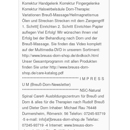
Korrektur Handgelenk Korrektur Fingergelenke
Korrektur Halswirbelsäule Dorn-Therapie:
Variationen Breuß-Massage/Heilmagnetismus
Ölen und Strecken Strecken mit dem Zangengriff
1. Schritt[ Einrichten 2. Schritt Einrichten Papier
auflegen Viel Erfolg! Wir wünschen ihnen viel
Erfolg bei der Behandlung nach Dorn und der
Breuß-Massage. Sie finden das Video komplett
auf der Multimedia-DVD in unserem Sortiment:
http://www.breuss-dorn-shop.de/dvdkoch.html
Unser Gesamtprogramm mit allen Produkten
finden Sie unter http://www.breuss-dorn-
shop.de/care-katalog.pdf
*************************************** I M P R E S S
U M (Breuß-Dorn-Newsletter)
*************************************** NSC-Natural
Spinal Care® Ausbildungszentrum für Breuß und
Dorn & alles für die Therapien nach Rudolf Breuß
und Dieter Dorn Inhaber: Michael Rau 76448
Durmersheim, Römerstr. 56 Telefon: 07245-93719
-5 e-mail: info[at]breuss-dorn-shop.de Telefax:
07245-93719 -4 Internet: www.breuss-dorn-