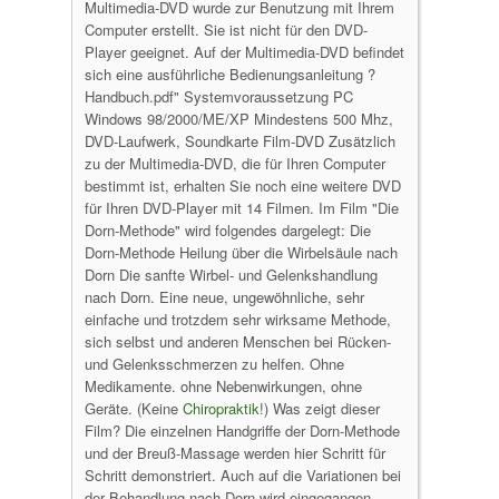
Multimedia-DVD wurde zur Benutzung mit Ihrem
Computer erstellt. Sie ist nicht für den DVD-
Player geeignet. Auf der Multimedia-DVD befindet
sich eine ausführliche Bedienungsanleitung ?
Handbuch.pdf" Systemvoraussetzung PC
Windows 98/2000/ME/XP Mindestens 500 Mhz,
DVD-Laufwerk, Soundkarte Film-DVD Zusätzlich
zu der Multimedia-DVD, die für Ihren Computer
bestimmt ist, erhalten Sie noch eine weitere DVD
für Ihren DVD-Player mit 14 Filmen. Im Film "Die
Dorn-Methode" wird folgendes dargelegt: Die
Dorn-Methode Heilung über die Wirbelsäule nach
Dorn Die sanfte Wirbel- und Gelenkshandlung
nach Dorn. Eine neue, ungewöhnliche, sehr
einfache und trotzdem sehr wirksame Methode,
sich selbst und anderen Menschen bei Rücken-
und Gelenksschmerzen zu helfen. Ohne
Medikamente. ohne Nebenwirkungen, ohne
Geräte. (Keine
Chiropraktik
!) Was zeigt dieser
Film? Die einzelnen Handgriffe der Dorn-Methode
und der Breuß-Massage werden hier Schritt für
Schritt demonstriert. Auch auf die Variationen bei
der Behandlung nach Dorn wird eingegangen.