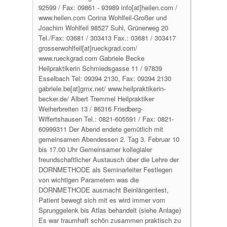
92599 / Fax: 09861 - 93989 info[at]heilen.com /
www.heilen.com Corina Wohlfeil-Großer und
Joachim Wohlfeil 98527 Suhl, Grünerweg 20
Tel./Fax: 03681 / 303413 Fax.: 03681 / 303417
grosserwohlfeil[at]rueckgrad.com/
www.rueckgrad.com Gabriele Becke
Heilpraktikerin Schmiedsgasse 11 / 97839
Esselbach Tel: 09394 2130, Fax: 09394 2130
gabriele.be[at]gmx.net/ www.heilpraktikerin-
becker.de/ Albert Tremmel Heilpraktiker
Weiherbreiten 13 / 86316 Friedberg-
Wiffertshausen Tel.: 0821-605591 / Fax: 0821-
60999311 Der Abend endete gemütlich mit
gemeinsamen Abendessen 2. Tag 3. Februar 10
bis 17.00 Uhr Gemeinsamer kollegialer
freundschaftlicher Austausch über die Lehre der
DORNMETHODE als Seminarleiter Festlegen
von wichtigen Parametern was die
DORNMETHODE ausmacht Beinlängentest,
Patient bewegt sich mit es wird immer vom
Sprunggelenk bis Atlas behandelt (siehe Anlage)
Es war traumhaft schön zusammen praktisch zu