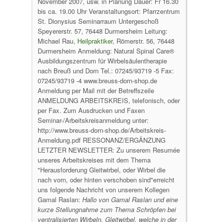
November 2007, usw. in Planung Dauer: Fr 16.30
bis ca. 19.00 Uhr Veranstaltungsort: Pfarrzentrum
St. Dionysius Seminarraum Untergeschoß
Speyererstr. 57, 76448 Durmersheim Leitung:
Michael Rau,
Heilpraktiker
, Römerstr. 56, 76448
Durmersheim Anmeldung: Natural Spinal Care®
Ausbildungszentrum für Wirbelsäulentherapie
nach Breuß und Dorn Tel.: 07245/93719 -5 Fax:
07245/93719 -4 www.breuss-dorn-shop.de
Anmeldung per Mail mit der Betreffszeile
ANMELDUNG ARBEITSKREIS, telefonisch, oder
per Fax. Zum Ausdrucken und Faxen
Seminar-/Arbeitskreisanmeldung unter:
http://www.breuss-dorn-shop.de/Arbeitskreis-
Anmeldung.pdf RESSONANZ/ERGÄNZUNG
LETZTER NEWSLETTER: Zu unserem Resumée
unseres Arbeitskreises mit dem Thema
"Herausforderung Gleitwirbel, oder Wirbel die
nach vorn, oder hinten verschoben sind"erreicht
uns folgende Nachricht von unserem Kollegen
Gamal Raslan:
Hallo von Gamal Raslan und eine
kurze Stellungnahme zum Thema Schröpfen bei
ventralisierten Wirbeln.
Gleitwirbel, welche in der