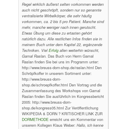
Regel wirklich äußerst selten vorkommen werden
auch nicht geschröpft, sondern nur so genannte
ventralisierte Wirbelkörper, die sehr häufig
vorkommen, ca. 2 bis 5 pro Patient. Manche sind
mehr, manche weniger nach innen gerutscht.
Etwas Übung um diese zu ertasten gehört
natürlich dazu.
Alle restlichen Infos finden sie in
meinem Buch unter dem Kapitel 22, ergänzende
Techniken. Viel
Erfolg
allen weiterhin wünscht,
Gamal Raslan.
Das Buch von Herrn Gamal
Raslan finden Sie bei uns im Programm unter:
http://www.breuss-dorn-shop.de/raslan.html Den
Schröpfkoffer in unserem Sortiment unter:
http://www.breuss-dorn-
shop.de/schroepfkoffer.html Den Vortrag und die
Zusammenfassung des Workshops von Gamal
Raslan finden Sie ausführlich im Kongressbericht
2005: http://www.breuss-dorn-
shop.de/kongress05.html Zur Veröffentlichung
WIKIPEDIA & DORN ? KRITISCHER LINK ZUR
DORMETHODE
erreicht uns ein Kommentar von
unserem Kollegen Klaus Weber:
Hallo,
ich kenne