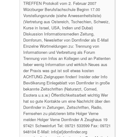
TREFFEN Protokoll vom 2. Februar 2007
Würzburger Berufsfachschule Beginn 17.00
Vorstellungsrunde (siehe Anwesenheitsliste)
(Vertretung aus Ostereich, Tschechien, Schweiz,
Kurse in Israel, USA, Indien und Dubai)
Diskussion Informationsmedien Zeitung,
Dornforum, Newsletter von Dornfinder als E-Mail
Einzelne Wortmeldungen zu: Trennung von
Informationen und Verbreitung als Forum
Trennung von Infos an Kollegen und an Patienten
lieber wenig Information und wirklich Neues aus
der Praxis was gut ist soll etwas kosten
ACHTUNG Zielgruppen finden! Insider oder Info
Bevölkerung Einlegeblatt von Dornfinder in große
bekannte Zeitschriften (Naturarzt, Comed,
Esotera u.s.w.) Öffentlichkeitsarbeit wichtig Wer
hat so gute Kontakte um eine Nachricht über den
Dornfinder in Zeitungen, Zeitschriften, Radio,
Fernsehen zu platzieren bitte Holger Verne
melden Holger Verne Dornfinder A Zeughaus 19
97421 Schweinfurt Tel: 09721 533599 Fax: 09721
948104 E-Mail: info[at]dornfinder.org