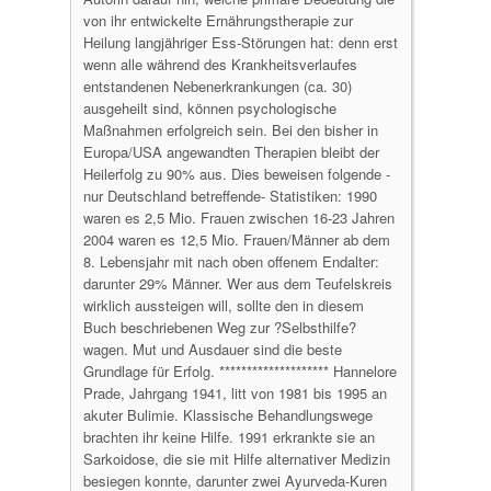
von ihr entwickelte Ernährungstherapie zur
Heilung langjähriger Ess-Störungen hat: denn erst
wenn alle während des Krankheitsverlaufes
entstandenen Nebenerkrankungen (ca. 30)
ausgeheilt sind, können psychologische
Maßnahmen erfolgreich sein. Bei den bisher in
Europa/USA angewandten Therapien bleibt der
Heilerfolg zu 90% aus. Dies beweisen folgende -
nur Deutschland betreffende- Statistiken: 1990
waren es 2,5 Mio. Frauen zwischen 16-23 Jahren
2004 waren es 12,5 Mio. Frauen/Männer ab dem
8. Lebensjahr mit nach oben offenem Endalter:
darunter 29% Männer. Wer aus dem Teufelskreis
wirklich aussteigen will, sollte den in diesem
Buch beschriebenen Weg zur ?Selbsthilfe?
wagen. Mut und Ausdauer sind die beste
Grundlage für Erfolg. ******************** Hannelore
Prade, Jahrgang 1941, litt von 1981 bis 1995 an
akuter Bulimie. Klassische Behandlungswege
brachten ihr keine Hilfe. 1991 erkrankte sie an
Sarkoidose, die sie mit Hilfe alternativer Medizin
besiegen konnte, darunter zwei Ayurveda-Kuren