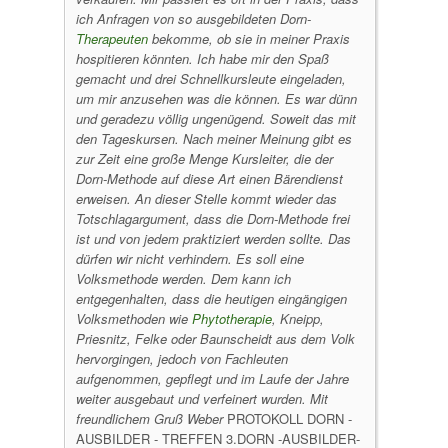
ich Anfragen von so ausgebildeten Dorn-
Therapeuten
bekomme, ob sie in meiner Praxis
hospitieren könnten.
Ich habe mir den Spaß
gemacht und drei Schnellkursleute eingeladen,
um mir anzusehen was die können.
Es war dünn
und geradezu völlig ungenügend. Soweit das mit
den Tageskursen.
Nach meiner Meinung gibt es
zur Zeit eine große Menge Kursleiter, die der
Dorn-Methode auf diese Art einen Bärendienst
erweisen.
An dieser Stelle kommt wieder das
Totschlagargument, dass die Dorn-Methode frei
ist und von jedem praktiziert werden sollte. Das
dürfen wir nicht verhindern. Es soll eine
Volksmethode werden.
Dem kann ich
entgegenhalten, dass die heutigen eingängigen
Volksmethoden wie
Phytotherapie
, Kneipp,
Priesnitz, Felke oder Baunscheidt aus dem Volk
hervorgingen, jedoch von Fachleuten
aufgenommen, gepflegt und im Laufe der Jahre
weiter ausgebaut und verfeinert wurden.
Mit
freundlichem Gruß
Weber
PROTOKOLL DORN -
AUSBILDER - TREFFEN 3.DORN -AUSBILDER-