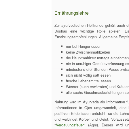
Ernährungslehre
Zur ayurvedischen Heilkunde gehört auch ein
Doshas eine wichtige Rolle spielen. Es
Ernährungsempfehlungen. Allgemeine Empfehlu
nur bei Hunger essen
keine Zwischenmahlzeiten
die Hauptmahlzeit mittags einnehmen
nie in unruhiger Gemütsverfassung e
mindestens drei Stunden Pause zwis
sich nicht völlig satt essen
frische Lebensmittel essen
Wasser (auch erwärmtes) und Kräutert
alle sechs Geschmacksrichtungen soll
Nahrung wird im Ayurveda als Information f
Informationen in Ojas umgewandelt, eine i
positiven Erlebnissen entsteht, so die Lehr
und verbindet Körper und Geist. Voraussetz
"
Verdauungsfeuer
" (Agni). Dieses wird un