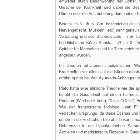
entweder durch Beschwörung der Götter, 
Ursache der Krankheit wird dabei die Best
Dämon oder die Verzauberung durch einen F
Bereits im 6. Jh. v. Chr. beschrieben die 
Nervengeflecht,
Muskeln
, etc) sehr genau 
Verdauung und des Blutkreislaufs. In Sri La
buddhistische König Ashoka ließ im 3. Jh
Spitäler für Menschen und für Tiere errichtet
angebaut wurden.
Im ältesten erhaltenen medizinischen W
Krankheiten vor allem auf die Sünden (dosh
erfährt später bei den Ayurveda-Anhängern 
Plato hatte eine ähnliche Theorie wie die a
beruht die Gesundheit auf einem harmoni
Pneuma (Wind oder Vata), Chole ("Galle", F
Wie der französische Indologe Jean Fill
vedischen Ursprungs, da diese Doshas und 
schon in der vedischen Literatur bekannt wa
Referenzen in der hippokratischen Samml
Arzneien und medizinische Rezepte in Gri