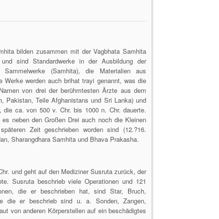
mhita bilden zusammen mit der Vagbhata Samhita
ur und sind Standardwerke in der Ausbildung der
d Sammelwerke (Samhita), die Materialien aus
e Werke werden auch brihat trayi genannt, was die
h Namen von drei der berühmtesten Ärzte aus dem
, Pakistan, Teile Afghanistans und Sri Lanka) und
 die ca. von 500 v. Chr. bis 1000 n. Chr. dauerte.
ss es neben den Großen Drei auch noch die Kleinen
l späteren Zeit geschrieben worden sind (12.?16.
Nidan, Sharangdhara Samhita und Bhava Prakasha.
hr. und geht auf den Mediziner Susruta zurück, der
ebte. Susruta beschrieb viele Operationen und 121
onen, die er beschrieben hat, sind Star, Bruch,
ente die er beschrieb sind u. a. Sonden, Zangen,
aut von anderen Körperstellen auf ein beschädigtes