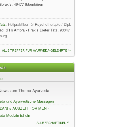
ilpraxis, 49477 Ibbenbüren
Tatz
, Heilpraktiker für Psychotherapie / Dipl.
äd. (FH) Ambra - Praxis Dieter Tatz, 93047
burg
ALLE TREFFER FÜR AYURVEDA-GELEHRTE
eda
ne
d News zum Thema Ayurveda
eda und Ayurvedische Massagen
DANI´s AUSZEIT FOR MEN -
VEDAPUR LÜBECK
da-Medizin ist ein
dheitssystem
ALLE FACHARTIKEL