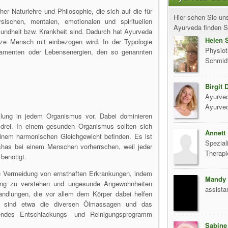
er Naturlehre und Philosophie, die sich auf die für
Hier sehen Sie uns
ischen, mentalen, emotionalen und spirituellen
Ayurveda finden Si
esundheit bzw. Krankheit sind. Dadurch hat Ayurveda
Helen 
nze Mensch mit einbezogen wird. In der Typologie
Physiot
ramenten oder Lebensenergien, den so genannten
Schmidt
Birgit 
Ayurved
Ayurve
lung in jedem Organismus vor. Dabei dominieren
 drei. In einem gesunden Organismus sollten sich
Annett
inem harmonischen Gleichgewicht befinden. Es ist
Spezial
shas bei einem Menschen vorherrschen, weil jeder
Therapi
benötigt.
ie Vermeidung von ernsthaften Erkrankungen, indem
Mandy 
ung zu verstehen und ungesunde Angewohnheiten
assista
andlungen, die vor allem dem Körper dabei helfen
nt sind etwa die diversen Ölmassagen und das
ndes Entschlackungs- und Reinigungsprogramm
Sabine