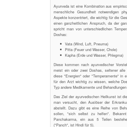
Ayurveda ist eine Kombination aus empirisch
menschliche Gesundheit notwendigen phys
Aspekte konzentriert, die wichtig für die G
einen ganzheitlichen Anspruch, da der ga
spricht man von unterschiedlichen Tempe
Doshas:
Vata (Wind, Luft, Pneuma)
Pitta (Feuer und Wasser, Chole)
Kapha (Erde und Wasser, Phlegma)
Diese kommen nach ayurvedischer Vorstel
meist ein oder zwei Doshas, seltener alle
diese "Energien" oder "Temperamente" in e
für den Arzt wichtig zu wissen, welche Do
Typ andere Medikamente und Behandlungen 
Das Ziel der ayurvedischen Heilkunst ist d
man versucht, den Auslöser der Erkrank
abstellt. Dazu gibt es eine Reihe von Beh
sollen, "sich selbst zu helfen". Bekan
Panchakarma, ein aus 5 Teilen bestehe
("Panch", ist Hindi für 5).