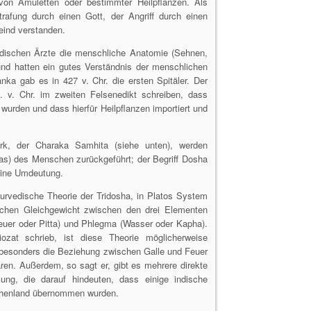
von Amuletten oder bestimmter Heilpflanzen. Als
rafung durch einen Gott, der Angriff durch einen
eind verstanden.
indischen Ärzte die menschliche Anatomie (Sehnen,
und hatten ein gutes Verständnis der menschlichen
nka gab es in 427 v. Chr. die ersten Spitäler. Der
. v. Chr. im zweiten Felsenedikt schreiben, dass
 wurden und dass hierfür Heilpflanzen importiert und
erk, der Charaka Samhita (siehe unten), werden
as) des Menschen zurückgeführt; der Begriff Dosha
eine Umdeutung.
yurvedische Theorie der Tridosha, in Platos System
schen Gleichgewicht zwischen den drei Elementen
euer oder Pitta) und Phlegma (Wasser oder Kapha).
iozat schrieb, ist diese Theorie möglicherweise
besonders die Beziehung zwischen Galle und Feuer
ren. Außerdem, so sagt er, gibt es mehrere direkte
ung, die darauf hindeuten, dass einige indische
echenland übernommen wurden.