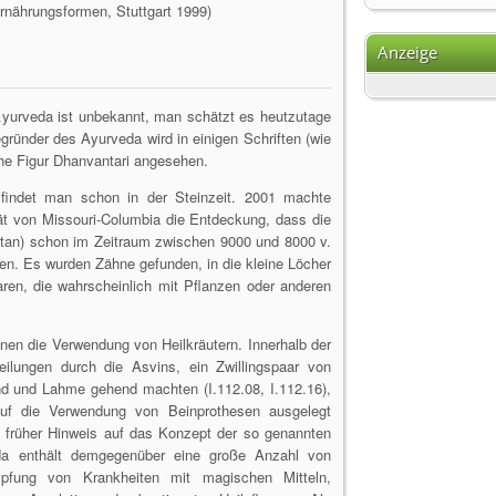
Ernährungsformen, Stuttgart 1999)
Anzeige
yurveda ist unbekannt, man schätzt es heutzutage
ründer des Ayurveda wird in einigen Schriften (wie
e Figur Dhanvantari angesehen.
findet man schon in der Steinzeit. 2001 machte
ät von Missouri-Columbia die Entdeckung, dass die
stan) schon im Zeitraum zwischen 9000 und 8000 v.
en. Es wurden Zähne gefunden, in die kleine Löcher
en, die wahrscheinlich mit Pflanzen oder anderen
en die Verwendung von Heilkräutern. Innerhalb der
ilungen durch die Asvins, ein Zwillingspaar von
nd und Lahme gehend machten (I.112.08, I.112.16),
 auf die Verwendung von Beinprothesen ausgelegt
s früher Hinweis auf das Konzept der so genannten
da enthält demgegenüber eine große Anzahl von
pfung von Krankheiten mit magischen Mitteln,