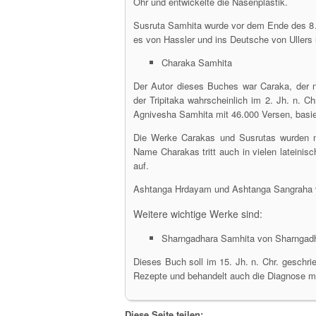
Ohr und entwickelte die Nasenplastik.
Susruta Samhita wurde vor dem Ende des 8. 
es von Hassler und ins Deutsche von Ullers 
Charaka Samhita
Der Autor dieses Buches war Caraka, der 
der Tripitaka wahrscheinlich im 2. Jh. n. C
Agnivesha Samhita mit 46.000 Versen, basier
Die Werke Carakas und Susrutas wurden n
Name Charakas tritt auch in vielen lateini
auf.
Ashtanga Hrdayam und Ashtanga Sangraha v
Weitere wichtige Werke sind:
Sharngadhara Samhita von Sharngad
Dieses Buch soll im 15. Jh. n. Chr. geschri
Rezepte und behandelt auch die Diagnose m
Diese Seite teilen: