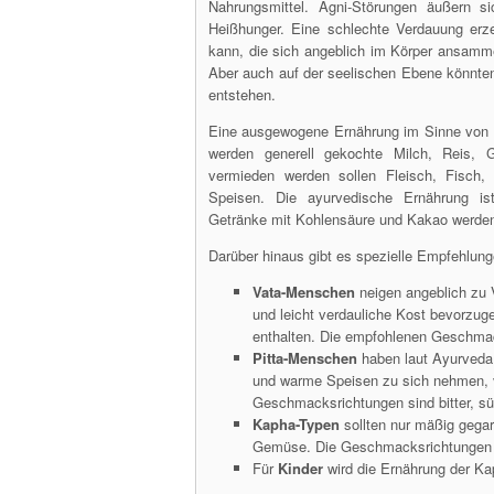
Nahrungsmittel. Agni-Störungen äußern s
Heißhunger. Eine schlechte Verdauung er
kann, die sich angeblich im Körper ansamme
Aber auch auf der seelischen Ebene könnte
entstehen.
Eine ausgewogene Ernährung im Sinne von A
werden generell gekochte Milch, Reis,
vermieden werden sollen Fleisch, Fisch, 
Speisen. Die ayurvedische Ernährung ist
Getränke mit Kohlensäure und Kakao werden
Darüber hinaus gibt es spezielle Empfehlung
Vata-Menschen
neigen angeblich zu 
und leicht verdauliche Kost bevorzug
enthalten. Die empfohlenen Geschmac
Pitta-Menschen
haben laut Ayurveda 
und warme Speisen zu sich nehmen, v
Geschmacksrichtungen sind bitter, sü
Kapha-Typen
sollten nur mäßig gegar
Gemüse. Die Geschmacksrichtungen si
Für
Kinder
wird die Ernährung der K