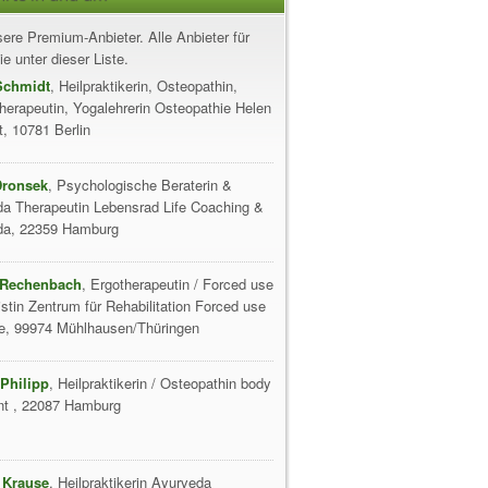
ere Premium-Anbieter. Alle Anbieter für
e unter dieser Liste.
Schmidt
, Heilpraktikerin, Osteopathin,
herapeutin, Yogalehrerin Osteopathie Helen
, 10781 Berlin
Dronsek
, Psychologische Beraterin &
a Therapeutin Lebensrad Life Coaching &
da, 22359 Hamburg
 Rechenbach
, Ergotherapeutin / Forced use
istin Zentrum für Rehabilitation Forced use
e, 99974 Mühlhausen/Thüringen
Philipp
, Heilpraktikerin / Osteopathin body
nt , 22087 Hamburg
 Krause
, Heilpraktikerin Ayurveda