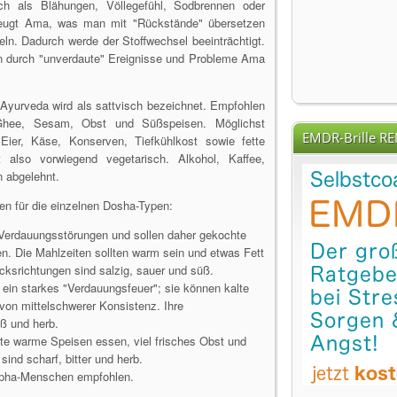
ich als Blähungen, Völlegefühl, Sodbrennen oder
zeugt Ama, was man mit "Rückstände" übersetzen
ln. Dadurch werde der Stoffwechsel beeinträchtigt.
n durch "unverdaute" Ereignisse und Probleme Ama
yurveda wird als sattvisch bezeichnet. Empfohlen
 Ghee, Sesam, Obst und Süßspeisen. Möglichst
EMDR-Brille R
Eier, Käse, Konserven, Tiefkühlkost sowie fette
 also vorwiegend vegetarisch. Alkohol, Kaffee,
 abgelehnt.
en für die einzelnen Dosha-Typen:
Verdauungsstörungen und sollen daher gekochte
en. Die Mahlzeiten sollten warm sein und etwas Fett
ksrichtungen sind salzig, sauer und süß.
ein starkes "Verdauungsfeuer"; sie können kalte
on mittelschwerer Konsistenz. Ihre
ß und herb.
te warme Speisen essen, viel frisches Obst und
nd scharf, bitter und herb.
apha-Menschen empfohlen.