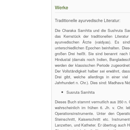
Werke
Traditionelle ayurvedische Literatur:
Die Charaka Samhita und die Sushruta Sa
das Kernstück der traditionellen Literat
ayurvedischen Ärzte (vaidyas). Es sin
unterschiedlichen Epochen beinhalten. Dies
großen Drei heißt. Sie sind benannt nac
Hindustal (damals noch Indien, Bangladesch
werden der klassischen Periode zugeordnet,
Der Vollständigkeit halber sei erwähnt, da
Drei gibt, welche allerdings in einer vie
Jahrhundert n. Chr.). Dies sind: Madhava 
Susruta Samhita
Dieses Buch stammt vermutlich aus 350 n. C
wahrscheinlich im frühen 6. Jh. v. Chr. l
Operationsinstrumente. Unter den Operati
Steinschnitt, Kaiserschnitt etc. Instrum
Lanzetten, und Katheter. Er übertrug auch H