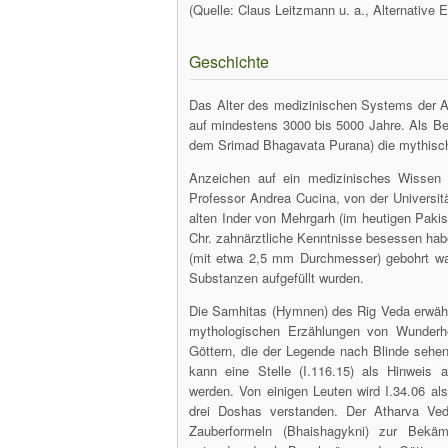
(Quelle: Claus Leitzmann u. a., Alternative 
Geschichte
Das Alter des medizinischen Systems der A
auf mindestens 3000 bis 5000 Jahre. Als Beg
dem Srimad Bhagavata Purana) die mythisch
Anzeichen auf ein medizinisches Wissen 
Professor Andrea Cucina, von der Universit
alten Inder von Mehrgarh (im heutigen Paki
Chr. zahnärztliche Kenntnisse besessen hab
(mit etwa 2,5 mm Durchmesser) gebohrt war
Substanzen aufgefüllt wurden.
Die Samhitas (Hymnen) des Rig Veda erwähn
mythologischen Erzählungen von Wunderhe
Göttern, die der Legende nach Blinde sehe
kann eine Stelle (I.116.15) als Hinweis
werden. Von einigen Leuten wird I.34.06 al
drei Doshas verstanden. Der Atharva Ve
Zauberformeln (Bhaishagykni) zur Bekäm