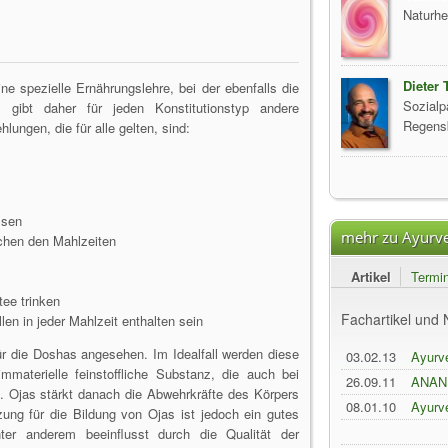
Naturhe
Dieter 
e spezielle Ernährungslehre, bei der ebenfalls die
Sozialp
 gibt daher für jeden Konstitutionstyp andere
Regens
ngen, die für alle gelten, sind:
ssen
mehr zu Ayurv
chen den Mahlzeiten
Artikel
Termi
ee trinken
Fachartikel un
en in jeder Mahlzeit enthalten sein
ür die Doshas angesehen. Im Idealfall werden diese
03.02.13
Ayurv
mmaterielle feinstoffliche Substanz, die auch bei
26.09.11
ANAN
e. Ojas stärkt danach die Abwehrkräfte des Körpers
AYUR
08.01.10
Ayurve
ung für die Bildung von Ojas ist jedoch ein gutes
Gesun
ter anderem beeinflusst durch die Qualität der