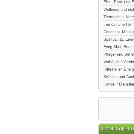
Ehe-, Paar- und 
Wellness und nic
Tiermedizin, Vetr
Fernöstliche Hei
Coaching, Manag
Spiritualität, Ene
Feng-Shui, Baue
Pflege- und Betr
Verbände / Verein
Hilfesteller, Ene
Schulen und Ausb
Handel / Dienstle
EMDR-Brille R