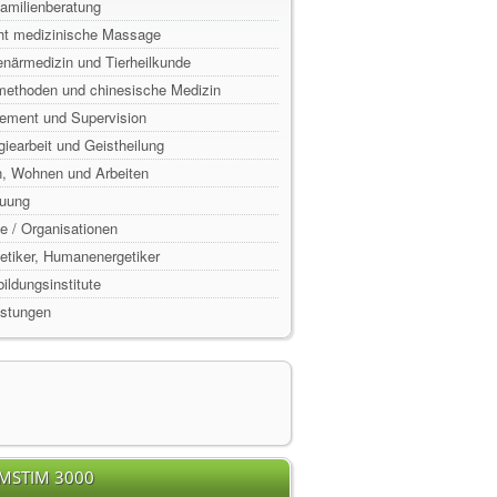
Familienberatung
ht medizinische Massage
enärmedizin und Tierheilkunde
lmethoden und chinesische Medizin
ement und Supervision
rgiearbeit und Geistheilung
n, Wohnen und Arbeiten
euung
e / Organisationen
rgetiker, Humanenergetiker
ildungsinstitute
istungen
EMSTIM 3000