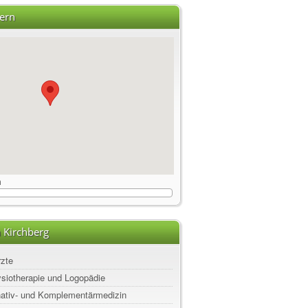
ern
m
 Kirchberg
rzte
ysiotherapie und Logopädie
rnativ- und Komplementärmedizin