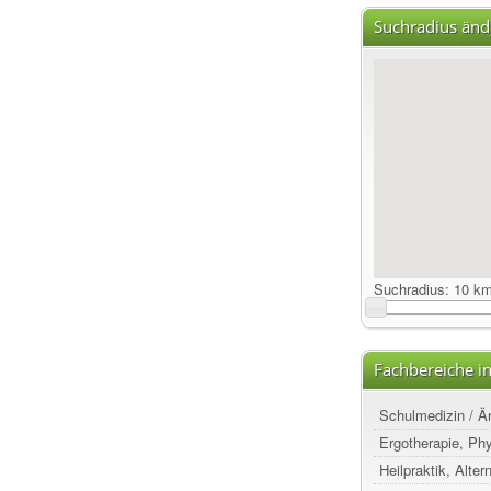
Suchradius änd
Suchradius:
10 k
Fachbereiche in
Schulmedizin / Ä
Ergotherapie, Ph
Heilpraktik, Alte