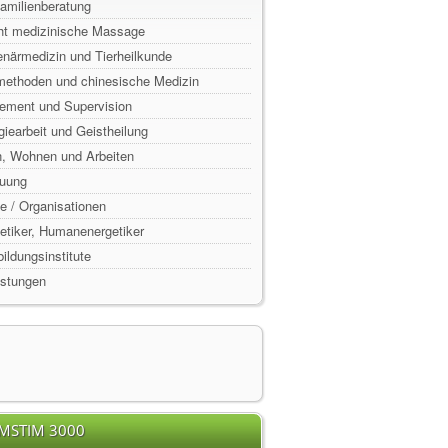
Familienberatung
ht medizinische Massage
enärmedizin und Tierheilkunde
lmethoden und chinesische Medizin
ement und Supervision
rgiearbeit und Geistheilung
n, Wohnen und Arbeiten
euung
e / Organisationen
rgetiker, Humanenergetiker
ildungsinstitute
istungen
EMSTIM 3000