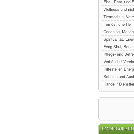
Ehe-, Paar- und 
Wellness und nic
Tiermedizin, Vetr
Fernöstliche Hei
Coaching, Manag
Spiritualität, Ene
Feng-Shui, Baue
Pflege- und Betr
Verbände / Verein
Hilfesteller, Ene
Schulen und Ausb
Handel / Dienstle
EMDR-Brille R