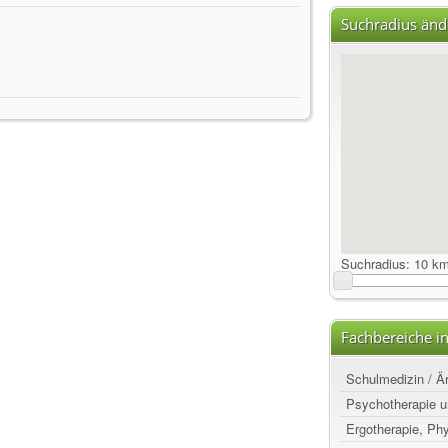
Suchradius änd
Suchradius:
10 k
Fachbereiche in
Schulmedizin / Ä
Psychotherapie u
Ergotherapie, Ph