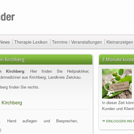
/ News
Therapie-Lexikon
Termine / Veranstaltungen
Kleinanzeigen
in Kirchberg
3 Monate koste
in Kirchberg
: Hier finden Sie Heilpraktiker,
tärmediziner aus Kirchberg, Landkreis Zwickau.
berg finden Sie rechts.
n Kirchberg
In dieser Zeit kön
Kunden und Klient
ler, Hand auflegen und Besprechen,
EINLOGGEN INS 
)