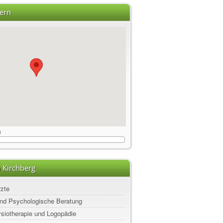
ern
m
 Kirchberg
rzte
nd Psychologische Beratung
ysiotherapie und Logopädie