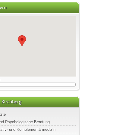
ern
m
 Kirchberg
rzte
nd Psychologische Beratung
rnativ- und Komplementärmedizin