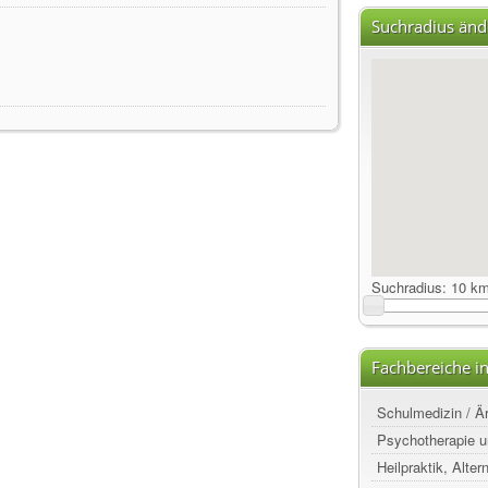
Suchradius änd
Suchradius:
10 k
Fachbereiche in
Schulmedizin / Ä
Psychotherapie u
Heilpraktik, Alte