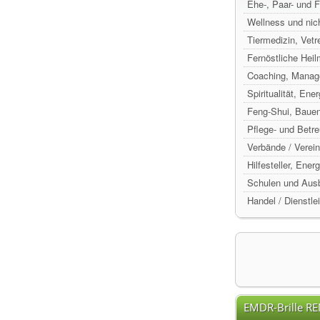
Ehe-, Paar- und 
Wellness und nic
Tiermedizin, Vetr
Fernöstliche Hei
Coaching, Manag
Spiritualität, Ene
Feng-Shui, Baue
Pflege- und Betr
Verbände / Verein
Hilfesteller, Ene
Schulen und Ausb
Handel / Dienstle
EMDR-Brille R