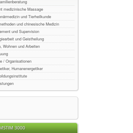
Familienberatung
ht medizinische Massage
enärmedizin und Tierheilkunde
lmethoden und chinesische Medizin
ement und Supervision
rgiearbeit und Geistheilung
n, Wohnen und Arbeiten
euung
e / Organisationen
rgetiker, Humanenergetiker
ildungsinstitute
istungen
EMSTIM 3000