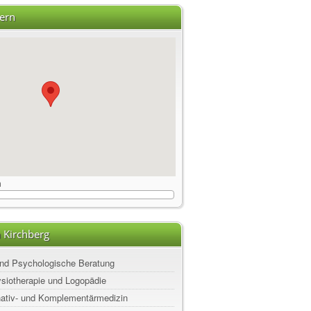
ern
m
 Kirchberg
nd Psychologische Beratung
ysiotherapie und Logopädie
rnativ- und Komplementärmedizin