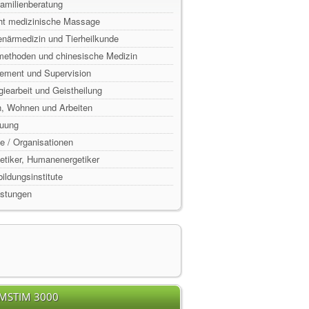
Familienberatung
ht medizinische Massage
enärmedizin und Tierheilkunde
lmethoden und chinesische Medizin
ement und Supervision
rgiearbeit und Geistheilung
n, Wohnen und Arbeiten
euung
e / Organisationen
rgetiker, Humanenergetiker
ildungsinstitute
istungen
EMSTIM 3000