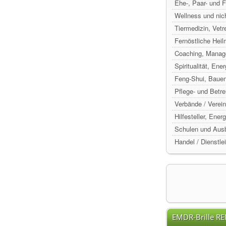
Ehe-, Paar- und 
Wellness und nic
Tiermedizin, Vetr
Fernöstliche Hei
Coaching, Manag
Spiritualität, Ene
Feng-Shui, Baue
Pflege- und Betr
Verbände / Verein
Hilfesteller, Ene
Schulen und Ausb
Handel / Dienstle
EMDR-Brille R