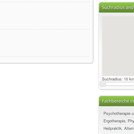
Suchradius änd
Suchradius:
10 k
Fachbereiche in
Psychotherapie u
Ergotherapie, Ph
Heilpraktik, Alte