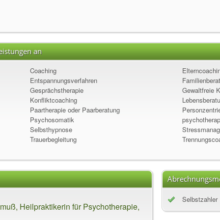
eistungen an
Coaching
Elterncoachi
Entspannungsverfahren
Familienbera
Gesprächstherapie
Gewaltfreie 
Konfliktcoaching
Lebensberat
Paartherapie oder Paarberatung
Personzentrie
Psychosomatik
psychotherape
Selbsthypnose
Stressmanag
Trauerbegleitung
Trennungsco
Abrechnungsmö
Selbstzahler
uß, Heilpraktikerin für Psychotherapie,