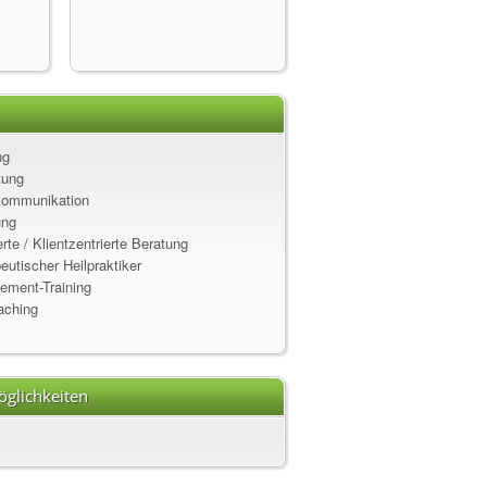
ng
tung
Kommunikation
ung
rte / Klientzentrierte Beratung
utischer Heilpraktiker
ement-Training
aching
glichkeiten