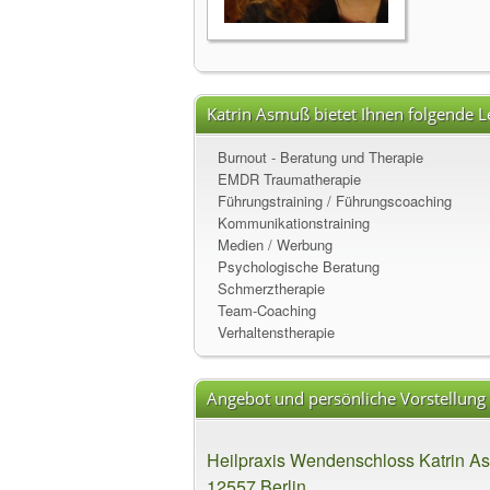
Katrin Asmuß bietet Ihnen folgende L
Burnout - Beratung und Therapie
EMDR Traumatherapie
Führungstraining / Führungscoaching
Kommunikationstraining
Medien / Werbung
Psychologische Beratung
Schmerztherapie
Team-Coaching
Verhaltenstherapie
Angebot und persönliche Vorstellung
Heilpraxis Wendenschloss Katrin Asm
12557 Berlin