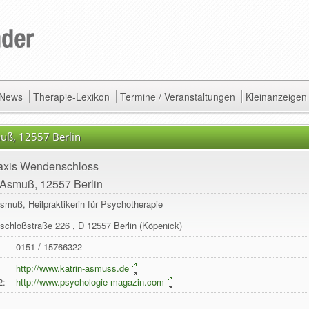
/ News
Therapie-Lexikon
Termine / Veranstaltungen
Kleinanzeigen
uß, 12557 Berlin
raxis Wendenschloss
 Asmuß, 12557 Berlin
Asmuß, Heilpraktikerin für Psychotherapie
schloßstraße 226
, D
12557
Berlin
(Köpenick)
0151 / 15766322
:
http://www.katrin-asmuss.de
2:
http://www.psychologie-magazin.com