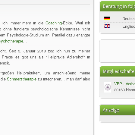
Beratung in fo
Deutsc
et ich immer mehr in die
Coaching
-Ecke. Weil ich
Englis
g ohne fundierte psychologische Kenntnisse nicht
inem Psychologie-Studium an. Parallel dazu erlangte
ychotherapie
...
 nicht. Seit 3. Januar 2018 zog ich nun zu meiner
ie Praxis es gibt uns als "Heilpraxis Adlershof" in
enick.
Mitgliedschafte
großen Heilpraktiker", um anschließend meine
 die
Schmerztherapie
zu integrieren... man darf also
VFP - Verba
Heilpraktik
30163 Hann
Psychologis
Anzeige