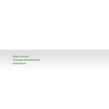
›
Seite drucken
›
Therapeutendatenbank
›
Impressum