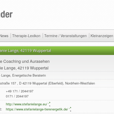
/ News
Therapie-Lexikon
Termine / Veranstaltungen
Kleinanzeigen
fanie Lange, 42119 Wuppertal
ie Coaching und Aurasehen
ie Lange, 42119 Wuppertal
e Lange, Energetische Beraterin
straße 157
, D
42119
Wuppertal
(Elberfeld),
Nordrhein-Westfalen
+49 171 / 2044197
0171 / 2044197
:
http://www.stefanielange.eu/
2:
https://www.stefanielange-tierenergetik.de/