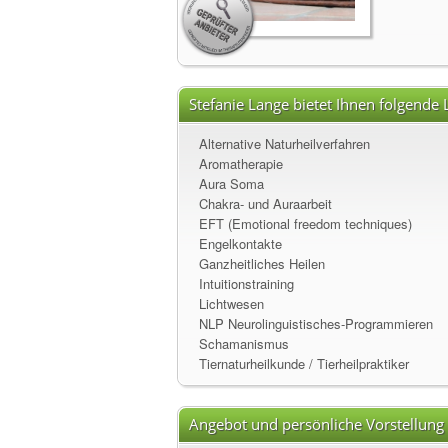
Stefanie Lange bietet Ihnen folgende 
Alternative Naturheilverfahren
Aromatherapie
Aura Soma
Chakra- und Auraarbeit
EFT (Emotional freedom techniques)
Engelkontakte
Ganzheitliches Heilen
Intuitionstraining
Lichtwesen
NLP Neurolinguistisches-Programmieren
Schamanismus
Tiernaturheilkunde / Tierheilpraktiker
Angebot und persönliche Vorstellung