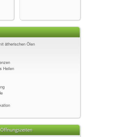
t ätherischen Ölen
senzen
s Heilen
ung
de
kation
 Öffnungszeiten