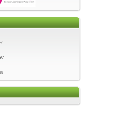
57
197
99