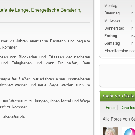
Montag
n.
fanie Lange, Energetische Beraterin,
Dienstag
n.
Mittwoch
n.
Donnerstag
n.
Freitag
n
über 20 Jahren enertische Beraterin und begleite
Samstag
n.
 zu kommen.
Einzeltermine nac
lösen von Blockaden und Erfassen der nächsten
e und Fähigkeiten und kann Dir helfen, Dein
gie frei fließen, wir erfahren einen unmittelbaren
n aktiviert werden und neue Wege werden auch im
mehr von Stefa
 ins Wachstum zu bringen, ihnen Mittel und Wege
Kraft zu kommen.
Fotos
Downlo
d Lebensfreude.
Alle Fotos von S