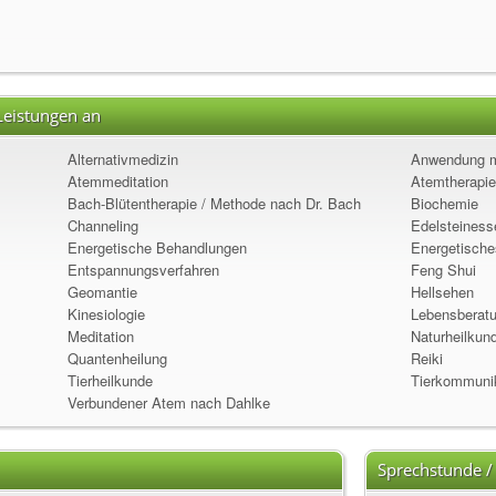
Leistungen an
Alternativmedizin
Anwendung mi
Atemmeditation
Atemtherapie
Bach-Blütentherapie / Methode nach Dr. Bach
Biochemie
Channeling
Edelsteines
Energetische Behandlungen
Energetische
Entspannungsverfahren
Feng Shui
Geomantie
Hellsehen
Kinesiologie
Lebensberat
Meditation
Naturheilkun
Quantenheilung
Reiki
Tierheilkunde
Tierkommuni
Verbundener Atem nach Dahlke
Sprechstunde /