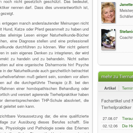
en noch nicht gesetzlich geschützt. Das bedeutet,
Janette
ktiker nennen darf. Dass dies unverantwortlich ist,
Meister
gezeigt.
Schäfer
s entgegen manch anderslautender Meinungen nicht
mit Hund, Katze oder Pferd gesammelt zu haben und
Stefan
das alleinige Lesen einiger Naturheilkunde-Bücher
Coachin
chen, eine Diagnose stellen und eine professionell
eilkunde durchführen zu können. Wer nicht gelernt
en in sein eigenes Denken zu integrieren, der wird
orrekt zu handeln und zu behandeln. Nicht selten
eiten auf eine organische Disharmonie hin! Psyche
 in der Naturheilkunde auch ganzheitlich betrachtet
mehr zu Tiernat
urheilverfahren muß gelernt sein, sondern vor allem
en auf die durchgeführte Therapie (z.B. bei den
Artikel
Termi
m Rahmen einer homöopathischen Behandlung oder
tlich und versiert agierende Tierheilpraktiker haben
er dementsprechenden THP-Schule absolviert, die
Fachartikel und
t geleitet sein kann.
Tierheilpraktiker
zichtbare Voraussetzung dar, die eine qualifizierte
27.08.07
Tierau
ndlage zur Ausübung dieses Berufes schafft. Sie
02.12.06
Die Hi
ie, Physiologie und Pathologie sowie das Erlernen