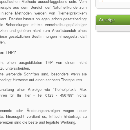
erapeutischen Methode ausschlaggebend sein. Vom
e Therapie aus dem Bereich der Naturheilkunde zum
ische Methoden werden von Tierheilpraktikern
ent. Darüber hinaus obliegen jedoch gesetzbedingt
Anzeige
ie Behandlungen mittels verschreibungspflichtiger
ärzten und gehören nicht zum Arbeitsbereich eines
 diese gesetzlichen Bestimmungen hinwegsetzt darf
den.
rten THP?
ach, einen ausgebildeten THP von einem nicht
zu unterscheiden.
gte werbende Schriften sind, besonders wenn sie
bedingt Hinweise auf einen seriösen Therapeuten.
chaltung einer Anzeige wie "Tierheilpraxis Max
ahren für Ihr Tier - Tel 0123 - 456789" nichts
enannte oder Änderungsanzeigen wegen neuer
. hinausgeht verdient es, kritisch hinterfragt zu
erenzen sind die beste und legalste Werbung.