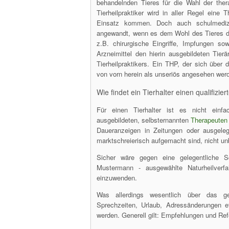
behandelnden Tieres für die Wahl der th
Tierheilpraktiker wird in aller Regel ein
Einsatz kommen. Doch auch schulmedizin
angewandt, wenn es dem Wohl des Tieres di
z.B. chirurgische Eingriffe, Impfungen sow
Arzneimittel den hierin ausgebildeten Tier
Tierheilpraktikers. Ein THP, der sich über
von vorn herein als unseriös angesehen wer
Wie findet ein Tierhalter einen qualifizie
Für einen Tierhalter ist es nicht einf
ausgebildeten, selbsternannten
Therapeuten
Daueranzeigen in Zeitungen oder ausgele
marktschreierisch aufgemacht sind, nicht un
Sicher wäre gegen eine gelegentliche S
Mustermann - ausgewählte Naturheilverf
einzuwenden.
Was allerdings wesentlich über das g
Sprechzeiten, Urlaub, Adressänderungen etc
werden. Generell gilt: Empfehlungen und Ref