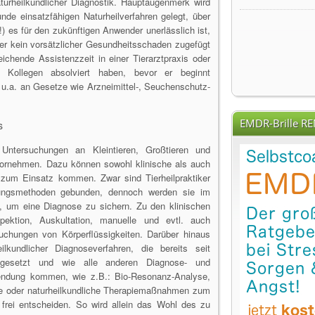
turheilkundlicher Diagnostik. Hauptaugenmerk wird
unde einsatzfähigen Naturheilverfahren gelegt, über
) es für den zukünftigen Anwender unerlässlich ist,
er kein vorsätzlicher Gesundheitsschaden zugefügt
eichende Assistenzzeit in einer Tierarztpraxis oder
en Kollegen absolviert haben, bevor er beginnt
t u.a. an Gesetze wie Arzneimittel-, Seuchenschutz-
EMDR-Brille R
s
 Untersuchungen an Kleintieren, Großtieren und
 vornehmen. Dazu können sowohl klinische als auch
 zum Einsatz kommen. Zwar sind Tierheilpraktiker
hungsmethoden gebunden, dennoch werden sie im
n, um eine Diagnose zu sichern. Zu den klinischen
pektion, Auskultation, manuelle und evtl. auch
chungen von Körperflüssigkeiten. Darüber hinaus
kundlicher Diagnoseverfahren, die bereits seit
ngesetzt und wie alle anderen Diagnose- und
wendung kommen, wie z.B.: Bio-Resonanz-Analyse,
e oder naturheilkundliche Therapiemaßnahmen zum
 frei entscheiden. So wird allein das Wohl des zu