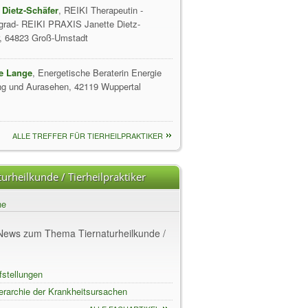
 Dietz-Schäfer
, REIKI Therapeutin -
grad- REIKI PRAXIS Janette Dietz-
, 64823 Groß-Umstadt
ie Lange
, Energetische Beraterin Energie
g und Aurasehen, 42119 Wuppertal
ALLE TREFFER FÜR TIERHEILPRAKTIKER
urheilkunde / Tierheilpraktiker
ne
 News zum Thema Tiernaturheilkunde /
fstellungen
erarchie der Krankheitsursachen