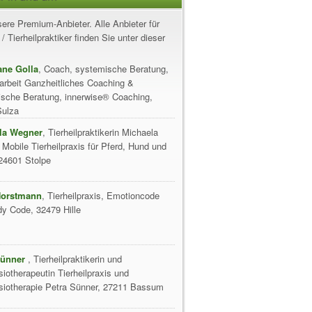
ere Premium-Anbieter. Alle Anbieter für
/ Tierheilpraktiker finden Sie unter dieser
ane Golla
, Coach, systemische Beratung,
arbeit Ganzheitliches Coaching &
sche Beratung, innerwise® Coaching,
Sulza
la Wegner
, Tierheilpraktikerin Michaela
Mobile Tierheilpraxis für Pferd, Hund und
24601 Stolpe
 Horstmann
, Tierheilpraxis, Emotioncode
y Code, 32479 Hille
Sünner
, Tierheilpraktikerin und
siotherapeutin Tierheilpraxis und
siotherapie Petra Sünner, 27211 Bassum