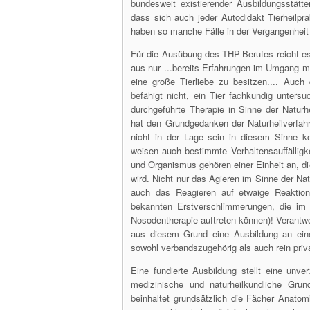
bundesweit existierender Ausbildungsstätt
dass sich auch jeder Autodidakt Tierheilpra
haben so manche Fälle in der Vergangenheit 
Für die Ausübung des THP-Berufes reicht e
aus nur ...bereits Erfahrungen im Umgang 
eine große Tierliebe zu besitzen.... Auch 
befähigt nicht, ein Tier fachkundig untersu
durchgeführte Therapie in Sinne der Naturh
hat den Grundgedanken der Naturheilverfahr
nicht in der Lage sein in diesem Sinne k
weisen auch bestimmte Verhaltensauffälligk
und Organismus gehören einer Einheit an, die
wird. Nicht nur das Agieren im Sinne der Nat
auch das Reagieren auf etwaige Reaktion
bekannten Erstverschlimmerungen, die i
Nosodentherapie auftreten können)! Verantwor
aus diesem Grund eine Ausbildung an ein
sowohl verbandszugehörig als auch rein priva
Eine fundierte Ausbildung stellt eine unver
medizinische und naturheilkundliche Gru
beinhaltet grundsätzlich die Fächer Anatom