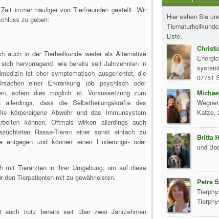
Zeit immer häufiger von Tierfreunden gestellt. Wir
Hier sehen Sie uns
schluss zu geben:
Tiernaturheilkunde 
Liste.
Christi
h auch in der Tierheilkunde weder als Alternative
Energie
sich hervorragend wie bereits seit Jahrzehnten in
systemi
medizin ist eher symptomatisch ausgerichtet, die
07751 
Ursachen einer Erkrankung (ob psychisch oder
en, sofern dies möglich ist. Voraussetzung zum
Michae
st allerdings, dass die Selbstheilungskräfte des
Wegner 
 Die körpereigene Abwehr und das Immunsystem
Katze, 
rbeiten können. Oftmals wirken allerdings auch
gezüchteten Rasse-Tieren einer sonst einfach zu
Britta
pie entgegen und können einen Linderungs- oder
und Bod
h mit Tierärzten in ihrer Umgebung, um auf diese
r den Tierpatienten mit zu gewährleisten.
Petra 
Tierphy
Tierphy
st auch trotz bereits seit über zwei Jahrzehnten