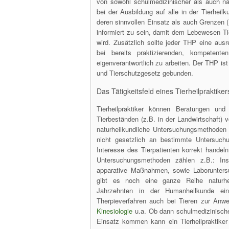
von sowohl schulmedizinischer als auch na
bei der Ausbildung auf alle in der Tierheilk
deren sinnvollen Einsatz als auch Grenzen (!
informiert zu sein, damit dem Lebewesen Ti
wird. Zusätzlich sollte jeder THP eine ausr
bei bereits praktizierenden, kompetent
eigenverantwortlich zu arbeiten. Der THP is
und Tierschutzgesetz gebunden.
Das Tätigkeitsfeld eines Tierheilpraktiker
Tierheilpraktiker können Beratungen und
Tierbeständen (z.B. in der Landwirtschaft)
naturheilkundliche Untersuchungsmethoden
nicht gesetzlich an bestimmte Untersuc
Interesse des Tierpatienten korrekt handel
Untersuchungsmethoden zählen z.B.: Ins
apparative Maßnahmen, sowie Laboruntersu
gibt es noch eine ganze Reihe naturheil
Jahrzehnten in der Humanheilkunde ei
Therpieverfahren auch bei Tieren zur An
Kinesiologie
u.a. Ob dann schulmedizinisch
Einsatz kommen kann ein Tierheilpraktiker