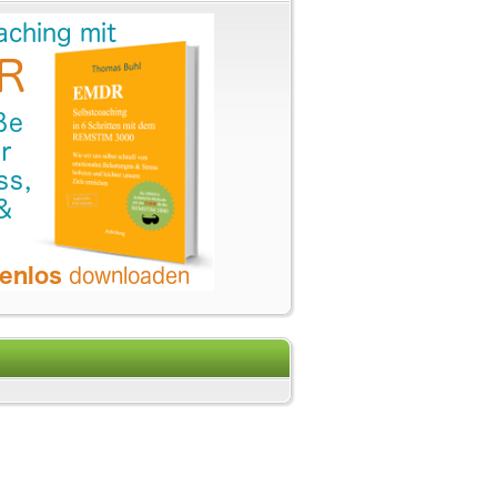
 Gesundheit: So kann das beliebte...
 Wunderwaffe – wo das Öl wirkl...
ei Dauerstress – CBD-Öl hilft ...
E-Zigaretten besser sind
thie in Berlin
sziendystorsionsmodell (FDM) nach ...
aby - Zerreißrobe für elterlic...
enerstellung für Therapeuten
ljahre
ttel gegen Sodbrennen in der Schwa...
tung und energetisches Vitalfeld
wunschbehandlung in Ulm
 - "kleine Ringe große Wirkung"
-Therapie in Ulm
rung unserer Datenbank
de an den Sport
sunder Rücken kann entzücken...
bei Heilpraktikerbehandlungen dan...