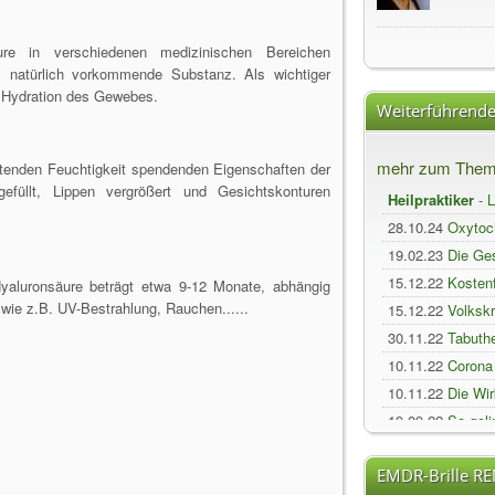
re in verschiedenen medizinischen Bereichen
is natürlich vorkommende Substanz. Als wichtiger
ie Hydration des Gewebes.
Weiterführende
mehr zum Thema
tenden Feuchtigkeit spendenden Eigenschaften der
efüllt, Lippen vergrößert und Gesichtskonturen
Heilpraktiker
- L
28.10.24
Oxytoc
19.02.23
Die Ges
15.12.22
Kostenf
Hyaluronsäure beträgt etwa 9-12 Monate, abhängig
wie z.B. UV-Bestrahlung, Rauchen......
15.12.22
Volksk
30.11.22
Tabuth
10.11.22
Corona 
10.11.22
Die Wir
19.09.22
So geli
19.09.22
PH-Wer
EMDR-Brille R
19.09.21
Erschöp