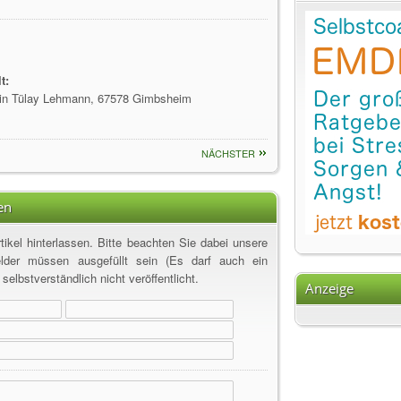
03.04.21
CBD und
02.02.21
CBD als
14.08.20
Hilfe b
27.05.19
Warum 
t:
19.06.17
Osteopa
kerin Tülay Lehmann, 67578 Gimbsheim
06.06.17
Das Fa
08.07.14
Schreib
NÄCHSTER
06.06.14
Webseit
25.04.14
Wechse
en
19.03.14
Hausmi
08.11.13
Aufrich
ikel hinterlassen. Bitte beachten Sie dabei unsere
24.09.13
Kinder
elder müssen ausgefüllt sein (Es darf auch ein
21.06.13
SMOVEY
elbstverständlich nicht veröffentlicht.
Anzeige
08.04.13
Burnout
29.12.12
Plünde
21.04.12
Eine O
23.12.11
Ein ge
19.12.11
Sparen 