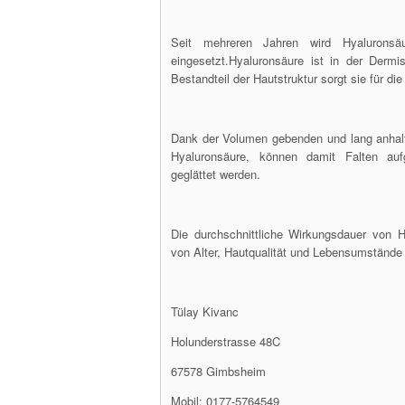
Seit mehreren Jahren wird Hyaluronsäu
eingesetzt.Hyaluronsäure ist in der Derm
Bestandteil der Hautstruktur sorgt sie für d
Dank der Volumen gebenden und lang anhal
Hyaluronsäure, können damit Falten aufg
geglättet werden.
Die durchschnittliche Wirkungsdauer von 
von Alter, Hautqualität und Lebensumstände 
Tülay Kivanc
Holunderstrasse 48C
67578 Gimbsheim
Mobil: 0177-5764549