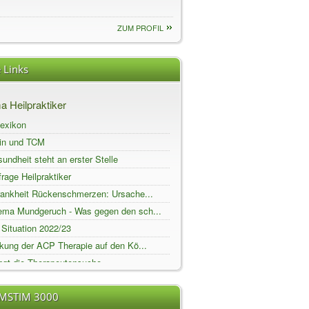
ZUM PROFIL
 Links
 Heilpraktiker
exikon
in und TCM
undheit steht an erster Stelle
rage Heilpraktiker
rankheit Rückenschmerzen: Ursache...
ema Mundgeruch - Was gegen den sch...
Situation 2022/23
kung der ACP Therapie auf den Kö...
ngt die Therapeutensuche
t richtig messen
EMSTIM 3000
ft ohne Grund – häufig steckt...