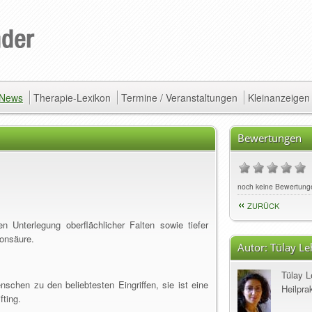
/ News
Therapie-Lexikon
Termine / Veranstaltungen
Kleinanzeigen
Bewertungen
noch keine Bewertung
ZURÜCK
 Unterlegung oberflächlicher Falten sowie tiefer
ronsäure.
Autor:
Tülay L
Tülay 
nschen zu den beliebtesten Eingriffen, sie ist eine
Heilpra
fting.