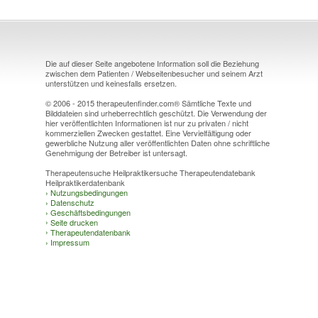
Die auf dieser Seite angebotene Information soll die Beziehung
zwischen dem Patienten / Webseitenbesucher und seinem Arzt
unterstützen und keinesfalls ersetzen.
© 2006 - 2015 therapeutenfinder.com® Sämtliche Texte und
Bilddateien sind urheberrechtlich geschützt. Die Verwendung der
hier veröffentlichten Informationen ist nur zu privaten / nicht
kommerziellen Zwecken gestattet. Eine Vervielfältigung oder
gewerbliche Nutzung aller veröffentlichten Daten ohne schriftliche
Genehmigung der Betreiber ist untersagt.
Therapeutensuche Heilpraktikersuche Therapeutendatebank
Heilpraktikerdatenbank
›
Nutzungsbedingungen
›
Datenschutz
›
Geschäftsbedingungen
›
Seite drucken
›
Therapeutendatenbank
›
Impressum