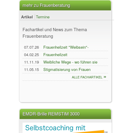
mehr zu Frauenberatung
Artikel
Termine
Fachartikel und News zum Thema
Frauenberatung
07.07.26
Frauenheilzeit "Weibsein"-
Warum Frauen Gemeinschaft im
04.02.25
Frauenheilzeit
Kreis gut tut
11.11.19
Weibliche Wege - wo führen sie
uns hin?
11.05.15
Stigmatisierung von Frauen
ALLE FACHARTIKEL
EMDR-Brille REMSTIM 3000