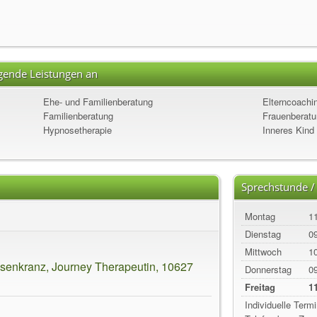
lgende Leistungen an
Ehe- und Familienberatung
Elterncoachi
Familienberatung
Frauenberat
Hypnosetherapie
Inneres Kind
Sprechstunde /
Montag
11
Dienstag
09
Mittwoch
10
senkranz, Journey Therapeutin, 10627
Donnerstag
09
Freitag
11
Individuelle Term