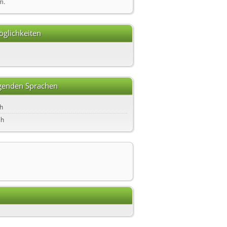
m.
glichkeiten
lgenden Sprachen
h
ch