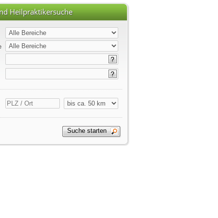
nd Heilpraktikersuche
e