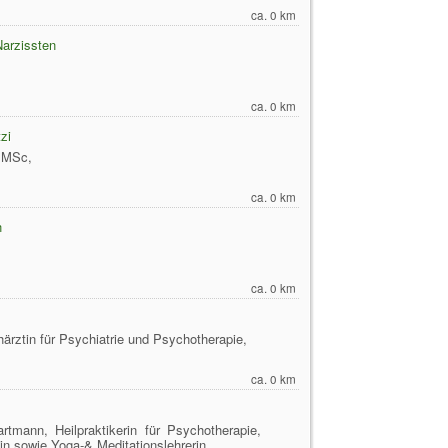
ca. 0 km
Narzissten
ca. 0 km
zi
, MSc,
ca. 0 km
n
ca. 0 km
härztin für Psychiatrie und Psychotherapie,
ca. 0 km
rtmann, Heilpraktikerin für Psychotherapie,
in sowie Yoga-& Meditationslehrerin,