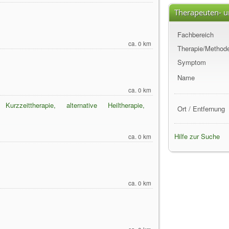
Therapeuten- u
Fachbereich
ca. 0 km
Therapie/Method
Symptom
Name
ca. 0 km
urzzeittherapie, alternative Heiltherapie,
Ort / Entfernung
Hilfe zur Suche
ca. 0 km
ca. 0 km