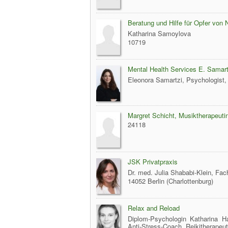
Beratung und Hilfe für Opfer von 
Katharina Samoylova
10719
Mental Health Services E. Samart
Eleonora Samartzi, Psychologist
Margret Schicht, Musiktherapeuti
24118
JSK Privatpraxis
Dr. med. Julia Shababi-Klein, Fac
14052 Berlin (Charlottenburg)
Relax and Reload
Diplom-Psychologin Katharina Ha
Anti-Stress-Coach, Reikitherapeut