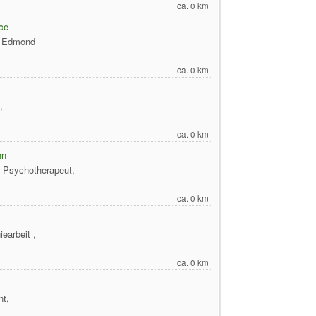
ca. 0 km
ce
n Edmond
ca. 0 km
,
ca. 0 km
nn
 Psychotherapeut,
ca. 0 km
earbeit ,
ca. 0 km
nt,