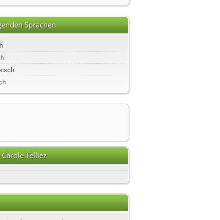
lgenden Sprachen
h
ch
sisch
ch
Carole Telliez