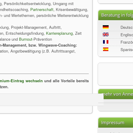
ng, Persönlichkeitsentwicklung, Umgang mit
undheitscoaching,
Partnerschaft
, Krisenbewältigung,
Beratung in fo
n- und Wertethemen, persönliche Weiterentwicklung
klung, Projekt-Management, Auftritt,
Deutsc
en, Entscheidungsfindung,
Karriereplanung
, Zeit
Englis
alance und
Burnout
-Prävention
Franzö
en-Management, bzw. Wingwave-Coaching:
Spanis
tion, Angstbewältigung (z.B. Auftrittsangst,
mium-Eintrag wechseln
und alle Vorteile bereits
tzen.
mehr von Anne 
Impressum