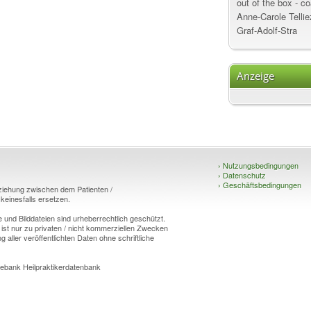
out of the box - 
Anne-Carole Tellie
Graf-Adolf-Stra
Anzeige
›
Nutzungsbedingungen
›
Datenschutz
›
Geschäftsbedingungen
eziehung zwischen dem Patienten /
einesfalls ersetzen.
und Bilddateien sind urheberrechtlich geschützt.
 ist nur zu privaten / nicht kommerziellen Zwecken
g aller veröffentlichten Daten ohne schriftliche
ebank Heilpraktikerdatenbank