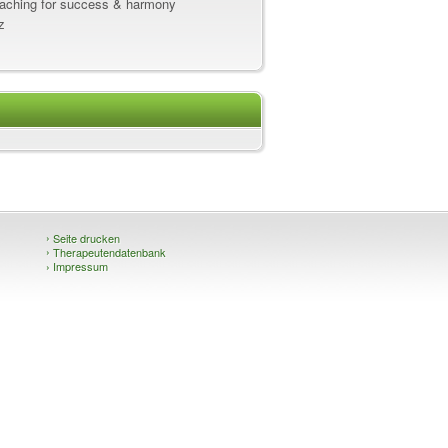
coaching for success & harmony
z
›
Seite drucken
›
Therapeutendatenbank
›
Impressum