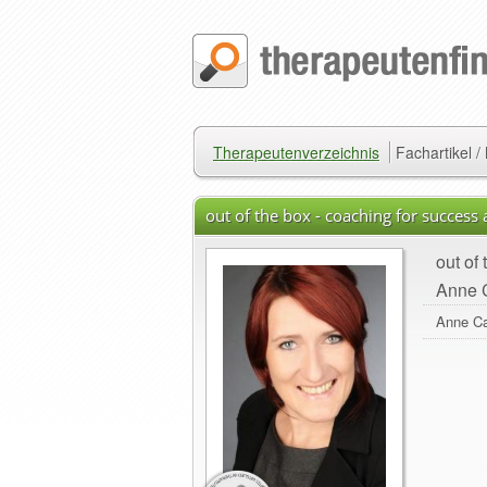
Therapeutenverzeichnis
Fachartikel 
out of the box - coaching for succes
out of
Anne C
Anne Ca