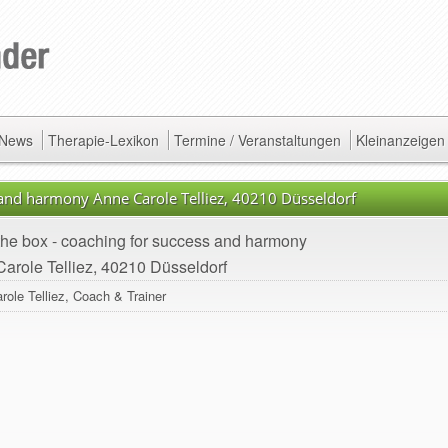
/ News
Therapie-Lexikon
Termine / Veranstaltungen
Kleinanzeigen
s and harmony Anne Carole Telliez, 40210 Düsseldorf
 the box - coaching for success and harmony
arole Telliez, 40210 Düsseldorf
role Telliez, Coach & Trainer