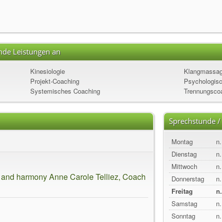
ende Leistungen an
Kinesiologie
Klangmassag
Projekt-Coaching
Psychologisc
Systemisches Coaching
Trennungsco
Sprechstunde /
Montag
n.
Dienstag
n.
Mittwoch
n.
ss and harmony Anne Carole Telliez, Coach
Donnerstag
n.
Freitag
n
Samstag
n.
Sonntag
n.