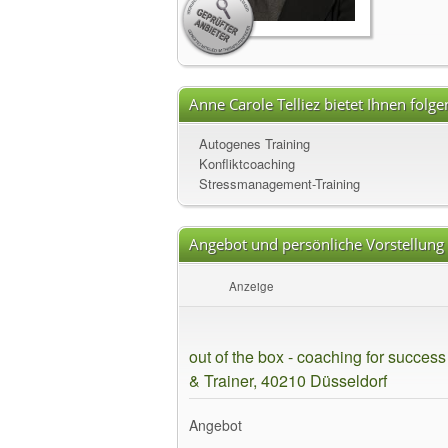
Anne Carole Telliez bietet Ihnen folg
Autogenes Training
Konfliktcoaching
Stressmanagement-Training
Angebot und persönliche Vorstellung
Anzeige
out of the box - coaching for succe
& Trainer, 40210 Düsseldorf
Angebot