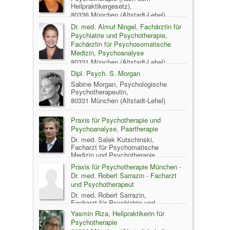
Heilpraktikergesetz),
80336 München (Altstadt-Lehel)
Dr. med. Almut Ningel, Fachärztin für
Psychiatrie und Psychotherapie,
Fachärztin für Psychosomatische
Medizin, Psychoanalyse
80331 München (Altstadt-Lehel)
Dipl. Psych. S. Morgan
Sabine Morgan, Psychologische
Psychotherapeutin,
80331 München (Altstadt-Lehel)
Praxis für Psychotherapie und
Psychoanalyse, Paartherapie
Dr. med. Salek Kutschinski,
Facharzt für Psychomatische
Medizin und Psychotherapie,
Facharzt für Psychiatrie und
Praxis für Psychotherapie München -
Psychotherapie, Psychoanalytiker (DGPT),
Dr. med. Robert Sarrazin - Facharzt
80469 München (Altstadt-Lehel)
und Psychotherapeut
Dr. med. Robert Sarrazin,
Facharzt für Psychiatrie und
Psychotherapie,
Yasmin Riza, Heilpraktikerin für
80538 München (Altstadt-Lehel)
Psychotherapie