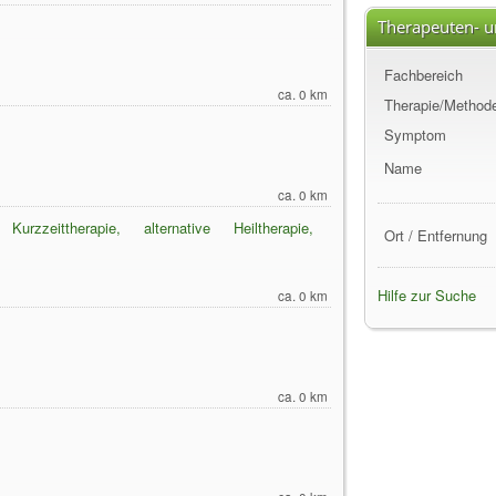
Therapeuten- u
Fachbereich
ca. 0 km
Therapie/Method
Symptom
Name
ca. 0 km
urzzeittherapie, alternative Heiltherapie,
Ort / Entfernung
Hilfe zur Suche
ca. 0 km
ca. 0 km