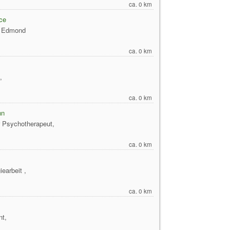
ca. 0 km
ce
n Edmond
ca. 0 km
,
ca. 0 km
nn
 Psychotherapeut,
ca. 0 km
earbeit ,
ca. 0 km
nt,