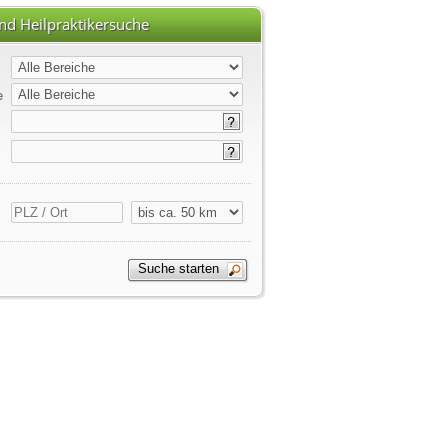
nd Heilpraktikersuche
e