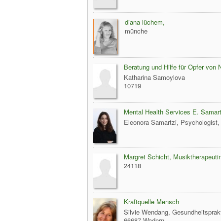
diana lüchem,
münche
Beratung und Hilfe für Opfer von 
Katharina Samoylova
10719
Mental Health Services E. Samart
Eleonora Samartzi, Psychologist
Margret Schicht, Musiktherapeuti
24118
Kraftquelle Mensch
Silvie Wendang, Gesundheitspraktik
66687 Wadern