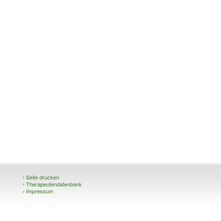
›
Seite drucken
›
Therapeutendatenbank
›
Impressum