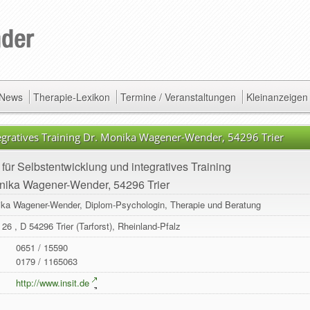
/ News
Therapie-Lexikon
Termine / Veranstaltungen
Kleinanzeigen
ntegratives Training Dr. Monika Wagener-Wender, 54296 Trier
ut für Selbstentwicklung und integratives Training
nika Wagener-Wender, 54296 Trier
ika Wagener-Wender, Diplom-Psychologin, Therapie und Beratung
r 26
, D
54296
Trier
(Tarforst),
Rheinland-Pfalz
0651 / 15590
0179 / 1165063
:
http://www.insit.de