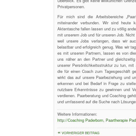
Überblick. Es gibt keine willkürlichen Gren
Privatpersonen.
Für mich sind die Arbeitsbereiche „Paa
miteinander verbunden. Wir sind heute 
Aktentasche fallen lassen und zu völlig and
mit unserem Job und für unseren Job. Nicht
weil unsere Jobs verlangen, dass wir auc
belastbar und erfolgreich genug. Was wir ta
es mit unseren Partnern, lassen es von di
uns näher an den Partner und gleichzeiti
unserer Persönlichkeitsstruktur zu tun, mi
die für einen Coach zum Tagesgeschäft ge
wirkt das auf unsere Paarbeziehung und um
erkennen und bei Bedarf in Frage zu stell
nutzbare Erkenntnisse zu gewinnen und V
verdienen. Paarberatung und Coaching geh
und umfassend auf die Suche nach Lösungen
Weitere Informationen:
http://Coaching Paderborn, Paartherapie Pad
VORHERIGER BEITRAG