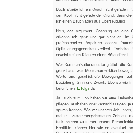
Doch arbeite ich als Coach nicht gerade mi
den Kopf nicht gerade der Grund, dass di
ich einen Bauchladen aus Überzeugung!
Nein, das Argument, Coaching sei eine S
erkenne ich ganz und gar nicht an. Im G
professionellen Aspekten coacht (manc
Optimierungsgedanken verliebt…Tschaka lä
erweist seinen Klienten einen Bärendienst.
Wer Kommunikationsmuster glättet, die Konfli
grenzt aus, was Menschen wirklich bewegt. 
Worte und geschicktere Bewegungen auf 
Beziehung, Sinn und Zweck. Ebenso wie in 
beruflichen
Erfolgs
dar.
Ja, auch zum Job haben wir eine Liebesbez
pflegen, aushalten oder vernachlässigen, je
spüren können. Wie wir unseren Job lieben, 
mal mit zusammengebissenen Zähnen, mal
funktionieren wir immer unserer Persönlichke
Konflikte, können hier wie da eventuell s