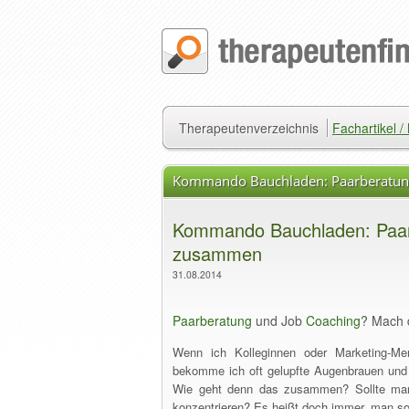
Therapeutenverzeichnis
Fachartikel 
Kommando Bauchladen: Paarberatun
Kommando Bauchladen: Paar
zusammen
31.08.2014
Paarberatung
und Job
Coaching
? Mach 
Wenn ich Kolleginnen oder Marketing-Me
bekomme ich oft gelupfte Augenbrauen und 
Wie geht denn das zusammen? Sollte man 
konzentrieren? Es heißt doch immer, man s