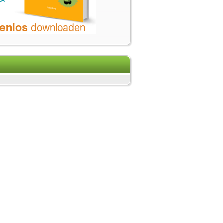
en Anderen
ng des "Erde-Element"
 ich heute wieder so verbissen
unktioniert Geistheilung?
beruf: PFERDEGESTÜTZTER COACH -
ch über NLP und den hypnosystemis...
ion - Zugang zu ungenutztem intui...
e Leibgerechte Atemtherapie
en wir unsere Himmel zu leben!
 die EFT Emotional Freedom Techni...
hungen effektiv leiten - produkti...
 Mehr als eine klebrige Süßigke...
e tissues know - Nur die Gewebe w...
therapie für Kinder und Jugendli...
 und dessen Auswirkungen
 Gendai Reiki-Hô
 der irische Seefahrer
be, Zeitfresser...Entschleunigen ...