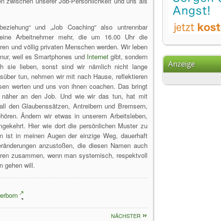
zen zwischen unserer Job-Persönlichkeit und uns als
16.10.16
Ohne d
22.05.16
Stärku
rbeziehung“ und „Job Coaching“ also untrennbar
06.02.16
Man bin
keine Arbeitnehmer mehr, die um 16.00 Uhr die
24.01.16
(Wie) f
eren und völlig privaten Menschen werden. Wir leben
 nur, weil es Smartphones und
Internet
gibt, sondern
14.01.16
Traum
Anzeige
h sie lieben, sonst sind wir nämlich nicht lange
Au...
02.09.15
Wie si
gsüber tun, nehmen wir mit nach Hause, reflektieren
11.08.15
Meditat
esen werten und uns von ihnen coachen. Das bringt
12.04.15
Für ein
g näher an den Job. Und wie wir das tun, hat mit
t all den Glaubenssätzen, Antreibern und Bremsern,
04.03.15
Beginn
hören. Ändern wir etwas in unserem Arbeitsleben,
28.01.15
Was ist
gekehrt. Hier wie dort die persönlichen Muster zu
22.01.15
Besprec
en ist in meinen Augen der einzige Weg, dauerhaft
12.12.14
Honig -
eränderungen anzustoßen, die diesen Namen auch
ören zusammen, wenn man systemisch, respektvoll
10.11.14
Just th
 gehen will.
02.05.14
Hypnose
02.05.14
Stress
14.04.14
Was ist
erborn
09.04.14
Eva und
NÄCHSTER
13.02.14
Zeitdie