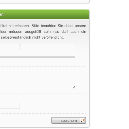
29.01.14
Literar
16.01.14
Coachin
en
14.11.13
5 Wege
ikel hinterlassen. Bitte beachten Sie dabei unsere
04.09.13
Gersten
elder müssen ausgefüllt sein (Es darf auch ein
19.08.13
Beherr
elbstverständlich nicht veröffentlicht.
06.08.13
Problem
31.07.13
Die ber
18.07.13
Orienti
01.07.13
Bezieh
28.01.13
The Art
11.01.13
Unser 
20.12.12
Sinnvo
20.12.12
Anti-St
03.09.12
Redox S
26.08.12
Wichtig
03.05.12
Mai - M
17.09.11
Himbee
17.08.11
Wie wi