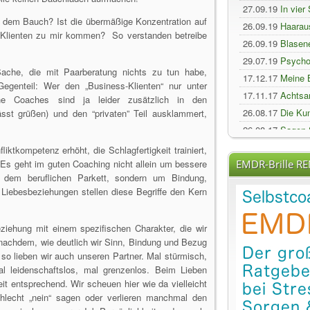
27.09.19
In vier
t dem Bauch? Ist die übermäßige Konzentration auf
26.09.19
Haaraus
e Klienten zu mir kommen? So verstanden betreibe
26.09.19
Blasene
29.07.19
Psycho
ache, die mit Paarberatung nichts zu tun habe,
17.12.17
Meine 
egenteil: Wer den „Business-Klienten“ nur unter
17.11.17
Achtsam
he Coaches sind ja leider zusätzlich in den
26.08.17
Die Kun
sst grüßen) und den “privaten” Teil ausklammert,
26.08.17
Sagen S
08.08.17
Gründe 
ktkompetenz erhöht, die Schlagfertigkeit trainiert,
Es geht im guten Coaching nicht allein um bessere
EMDR-Brille R
05.08.17
Die Kun
dem beruflichen Parkett, sondern um Bindung,
04.08.17
Hochsen
Liebesbeziehungen stellen diese Begriffe den Kern
28.07.17
Herzrat
08.06.17
Berlin:
iehung mit einem spezifischen Charakter, die wir
14.05.17
Das Paa
 nachdem, wie deutlich wir Sinn, Bindung und Bezug
28.03.17
JESUS
so lieben wir auch unseren Partner. Mal stürmisch,
07.03.17
WAHRH
 leidenschaftslos, mal grenzenlos. Beim Lieben
it entsprechend. Wir scheuen hier wie da vielleicht
06.12.16
Das Imm
chlecht „nein“ sagen oder verlieren manchmal den
05.12.16
DIE S