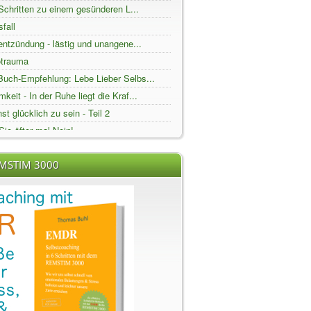
 Schritten zu einem gesünderen L...
fall
ntzündung - lästig und unangene...
trauma
Buch-Empfehlung: Lebe Lieber Selbs...
keit - In der Ruhe liegt die Kraf...
st glücklich zu sein - Teil 2
ie öfter mal Nein!
für sexuelle Untreue und wie Si...
EMSTIM 3000
st glücklich zu sein - Teil 1
sibel - der schmale Grad zwischen...
envariabilität (HRV)
 Hauptstadt der Singles?
r-Coaching der etwas anderen Art:...
 CHRISTUS HEILZENTRUM
AFT-ICH
unsystem in der kalten Jahreszeit...
EEROSE