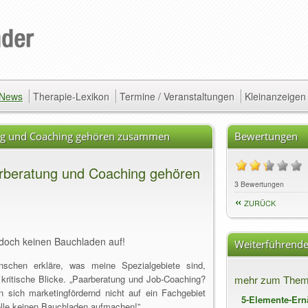
/ News
Therapie-Lexikon
Termine / Veranstaltungen
Kleinanzeigen
g und Coaching gehören zusammen
Bewertungen
beratung und Coaching gehören
3 Bewertungen
ZURÜCK
doch keinen Bauchladen auf!
Weiterführende
nschen erkläre, was meine Spezialgebiete sind,
kritische Blicke. „Paarberatung und Job-Coaching?
mehr zum Them
sich marketingfördernd nicht auf ein Fachgebiet
5-Elemente-Er
olle keinen Bauchladen aufmachen!”