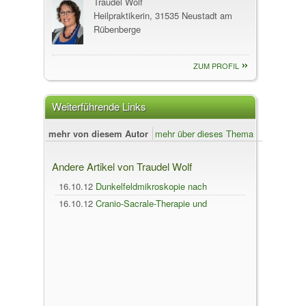
Traudel Wolf
Heilpraktikerin, 31535 Neustadt am
Rübenberge
ZUM PROFIL
Weiterführende Links
mehr von diesem Autor
mehr über dieses Thema
Andere Artikel von Traudel Wolf
16.10.12
Dunkelfeldmikroskopie nach
Enderlein
16.10.12
Cranio-Sacrale-Therapie und
Auflösung von gespeicherten Informationen
im Körper.