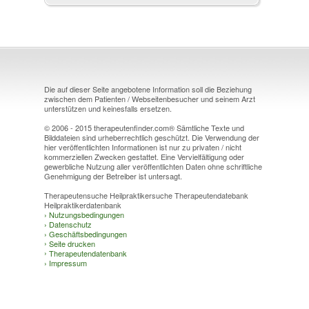
Die auf dieser Seite angebotene Information soll die Beziehung
zwischen dem Patienten / Webseitenbesucher und seinem Arzt
unterstützen und keinesfalls ersetzen.
© 2006 - 2015 therapeutenfinder.com® Sämtliche Texte und
Bilddateien sind urheberrechtlich geschützt. Die Verwendung der
hier veröffentlichten Informationen ist nur zu privaten / nicht
kommerziellen Zwecken gestattet. Eine Vervielfältigung oder
gewerbliche Nutzung aller veröffentlichten Daten ohne schriftliche
Genehmigung der Betreiber ist untersagt.
Therapeutensuche Heilpraktikersuche Therapeutendatebank
Heilpraktikerdatenbank
›
Nutzungsbedingungen
›
Datenschutz
›
Geschäftsbedingungen
›
Seite drucken
›
Therapeutendatenbank
›
Impressum