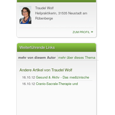
Traudel Wolf
Heilpraktikerin, 31535 Neustadt am
Rübenberge
ZUM PROFIL
Weiterführende Links
mehr von diesem Autor
mehr über dieses Thema
Andere Artikel von Traudel Wolf
16.10.12
Gesund & Aktiv - Das medizinische
Stoffwechselprogramm
16.10.12
Cranio-Sacrale-Therapie und
Auflösung von gespeicherten Informationen
im Körper.