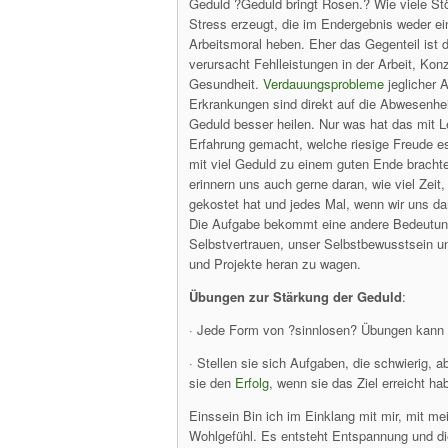
Geduld ?Geduld bringt Rosen.? Wie viele St
Stress erzeugt, die im Endergebnis weder ei
Arbeitsmoral heben. Eher das Gegenteil ist 
verursacht Fehlleistungen in der Arbeit, Kon
Gesundheit.
Verdauungsprobleme
jeglicher 
Erkrankungen sind direkt auf die Abwesenhe
Geduld besser heilen. Nur was hat das mit L
Erfahrung gemacht, welche riesige Freude es 
mit viel Geduld zu einem guten Ende brachte
erinnern uns auch gerne daran, wie viel Ze
gekostet hat und jedes Mal, wenn wir uns dar
Die Aufgabe bekommt eine andere Bedeutung,
Selbstvertrauen, unser Selbstbewusstsein u
und Projekte heran zu wagen.
Übungen zur Stärkung der Geduld
:
· Jede Form von ?sinnlosen? Übungen kann u
· Stellen sie sich Aufgaben, die schwierig, ab
sie den
Erfolg
, wenn sie das Ziel erreicht ha
Einssein Bin ich im Einklang mit mir, mit mei
Wohlgefühl. Es entsteht Entspannung und di