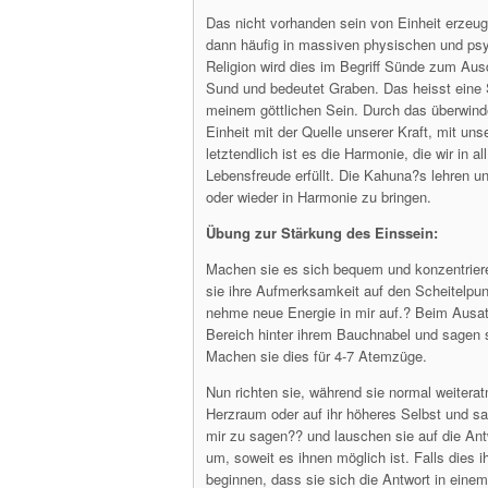
Das nicht vorhanden sein von Einheit erzeug
dann häufig in massiven physischen und ps
Religion wird dies im Begriff Sünde zum Au
Sund und bedeutet Graben. Das heisst eine
meinem göttlichen Sein. Durch das überwind
Einheit mit der Quelle unserer Kraft, mit u
letztendlich ist es die Harmonie, die wir in 
Lebensfreude erfüllt. Die Kahuna?s lehren u
oder wieder in Harmonie zu bringen.
Übung zur Stärkung des Einssein:
Machen sie es sich bequem und konzentriere
sie ihre Aufmerksamkeit auf den Scheitelpun
nehme neue Energie in mir auf.? Beim Ausat
Bereich hinter ihrem Bauchnabel und sagen s
Machen sie dies für 4-7 Atemzüge.
Nun richten sie, während sie normal weitera
Herzraum oder auf ihr höheres Selbst und sag
mir zu sagen?? und lauschen sie auf die Ant
um, soweit es ihnen möglich ist. Falls dies 
beginnen, dass sie sich die Antwort in einem