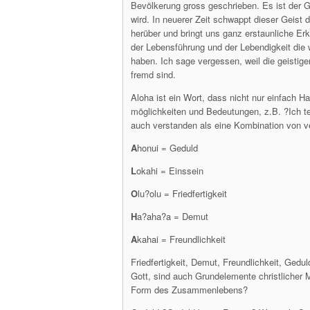
Bevölkerung gross geschrieben. Es ist der G
wird. In neuerer Zeit schwappt dieser Geis
herüber und bringt uns ganz erstaunliche Er
der Lebensführung und der Lebendigkeit die w
haben. Ich sage vergessen, weil die geistig
fremd sind.
Aloha ist ein Wort, dass nicht nur einfach H
möglichkeiten und Bedeutungen, z.B. ?Ich tei
auch verstanden als eine Kombination von v
A
honui = Geduld
L
okahi = Einssein
O
lu?olu = Friedfertigkeit
H
a?aha?a = Demut
A
kahai = Freundlichkeit
Friedfertigkeit, Demut, Freundlichkeit, Ged
Gott, sind auch Grundelemente christlicher 
Form des Zusammenlebens?