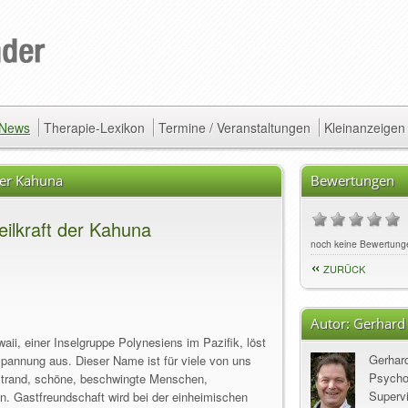
/ News
Therapie-Lexikon
Termine / Veranstaltungen
Kleinanzeigen
der Kahuna
Bewertungen
ilkraft der Kahuna
noch keine Bewertung
ZURÜCK
Autor:
Gerhard
ii, einer Inselgruppe Polynesiens im Pazifik, löst
Gerhar
pannung aus. Dieser Name ist für viele von uns
Psycho
 Strand, schöne, beschwingte Menschen,
Supervi
n. Gastfreundschaft wird bei der einheimischen