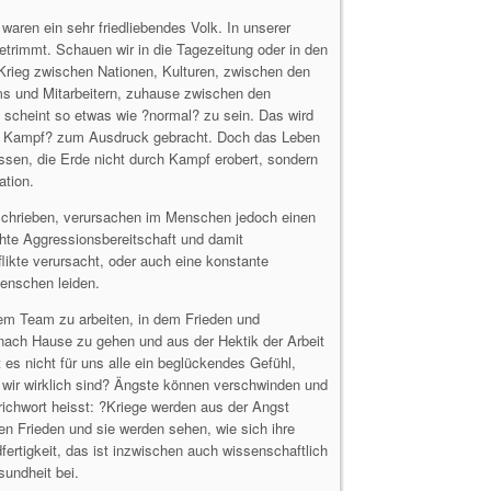
 waren ein sehr friedliebendes Volk. In unserer
etrimmt. Schauen wir in die Tagezeitung oder in den
. Krieg zwischen Nationen, Kulturen, zwischen den
ms und Mitarbeitern, zuhause zwischen den
 scheint so etwas wie ?normal? zu sein. Das wird
ein Kampf? zum Ausdruck gebracht. Doch das Leben
issen, die Erde nicht durch Kampf erobert, sondern
ation.
schrieben, verursachen im Menschen jedoch einen
öhte Aggressionsbereitschaft und damit
likte verursacht, oder auch eine konstante
Menschen leiden.
nem Team zu arbeiten, in dem Frieden und
 nach Hause zu gehen und aus der Hektik der Arbeit
s nicht für uns alle ein beglückendes Gefühl,
 wir wirklich sind? Ängste können verschwinden und
ichwort heisst: ?Kriege werden aus der Angst
en Frieden und sie werden sehen, wie sich ihre
fertigkeit, das ist inzwischen auch wissenschaftlich
sundheit bei.