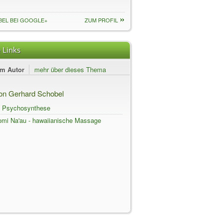
EL BEI GOOGLE+
ZUM PROFIL
 Links
em Autor
mehr über dieses Thema
von Gerhard Schobel
t Psychosynthese
omi Na'au - hawaiianische Massage