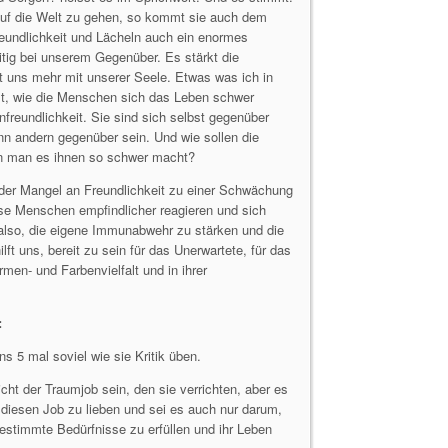
auf die Welt zu gehen, so kommt sie auch dem
reundlichkeit und Lächeln auch ein enormes
eitig bei unserem Gegenüber. Es stärkt die
 uns mehr mit unserer Seele. Etwas was ich in
ist, wie die Menschen sich das Leben schwer
nfreundlichkeit. Sie sind sich selbst gegenüber
ann andern gegenüber sein. Und wie sollen die
n man es ihnen so schwer macht?
s der Mangel an Freundlichkeit zu einer Schwächung
se Menschen empfindlicher reagieren und sich
ft also, die eigene Immunabwehr zu stärken und die
ft uns, bereit zu sein für das Unerwartete, für das
ormen- und Farbenvielfalt und in ihrer
:
s 5 mal soviel wie sie Kritik üben.
cht der Traumjob sein, den sie verrichten, aber es
diesen Job zu lieben und sei es auch nur darum,
bestimmte Bedürfnisse zu erfüllen und ihr Leben