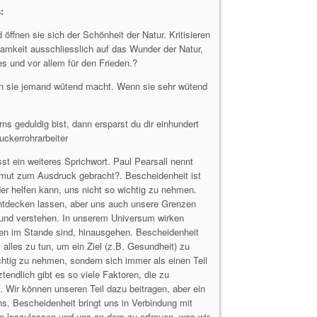
:
öffnen sie sich der Schönheit der Natur. Kritisieren
samkeit ausschliesslich auf das Wunder der Natur,
es und vor allem für den Frieden.?
enn sie jemand wütend macht. Wenn sie sehr wütend
 geduldig bist, dann ersparst du dir einhundert
ckerrohrarbeiter
t ein weiteres Sprichwort. Paul Pearsall nennt
mut zum Ausdruck gebracht?. Bescheidenheit ist
der helfen kann, uns nicht so wichtig zu nehmen.
ntdecken lassen, aber uns auch unsere Grenzen
n und verstehen. In unserem Universum wirken
ehen im Stande sind, hinausgehen. Bescheidenheit
lles zu tun, um ein Ziel (z.B. Gesundheit) zu
ichtig zu nehmen, sondern sich immer als einen Teil
ndlich gibt es so viele Faktoren, die zu
 Wir können unseren Teil dazu beitragen, aber ein
ns. Bescheidenheit bringt uns in Verbindung mit
go loszulassen und uns an dem zu erfreuen, was wir