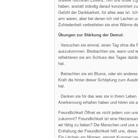
haben, anstatt ständig darauf konzentriert zu
Gefühl der Dankbarkeit, für alles was ist. Ic
arm waren, aber bei denen ich viel Lachen un
Zufriedenheit verbreiteten sie eine Wärme 
Übungen zur Stärkung der Demut:
· Versuchen sie einmal, einen Tag ohne die
auszukommen. Beobachten sie, wann und wie
reflektieren sie am Schluss des Tages darübe
hat.
· Betrachten sie ein Blume, oder ein anderes
Kraft die hinter dieser Schöpfung zum Ausd
hat.
· Danken sie für das was sie in ihrem Lebe
Anerkennung erhalten haben und hören sie a
Freundlichkeit Öffnet es nicht jedem von un
zukommt? Freundlichkeit ist eine Herzensang
wir fähig zu lieben? Die Menschen und uns s
Entfaltung der Freundlichkeit hilft uns, dies
Ein Lächeln am Morgen, erspart Kummer und