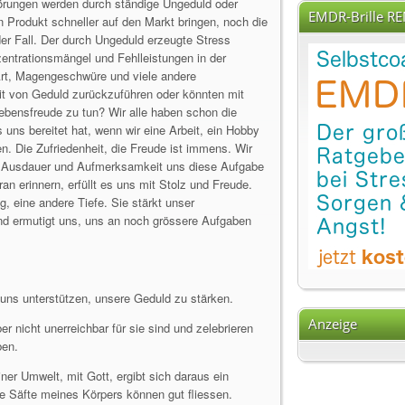
örungen werden durch ständige Ungeduld oder
EMDR-Brille R
n Produkt schneller auf den Markt bringen, noch die
der Fall. Der durch Ungeduld erzeugte Stress
zentrationsmängel und Fehlleistungen in der
Art, Magengeschwüre und viele andere
it von Geduld zurückzuführen oder könnten mit
ebensfreude zu tun? Wir alle haben schon die
uns bereitet hat, wenn wir eine Arbeit, ein Hobby
n. Die Zufriedenheit, die Freude ist immens. Wir
it, Ausdauer und Aufmerksamkeit uns diese Aufgabe
an erinnern, erfüllt es uns mit Stolz und Freude.
 eine andere Tiefe. Sie stärkt unser
nd ermutigt uns, uns an noch grössere Aufgaben
ns unterstützen, unsere Geduld zu stärken.
Anzeige
er nicht unerreichbar für sie sind und zelebrieren
ben.
ner Umwelt, mit Gott, ergibt sich daraus ein
e Säfte meines Körpers können gut fliessen.