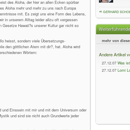
eist des Aloha, der hier an allen Ecken spürbar
t des Aloha mehr und mehr zu uns nach Europa
GERHARD SCHOB
kenntnisse mit. Es zeigt uns eine Form des Lebens,
ir in unserem Alltag leider allzu oft vergessen
en Gesetze Hawaii?s unserer Kultur gar nicht so
Weiterführende
mehr von dies
allo heisst, sondern viele Übersetzungs­
le den göttlichen Atem mit dir?, hat. Aloha wird
erschiedenen Wörtern:
Andere Artikel 
27.12.07
Was is
27.12.07
Lomi L
uld und Einssein mit mir und mit dem Universum oder
Mystik und sind sie nicht auch Grundwerte jeder