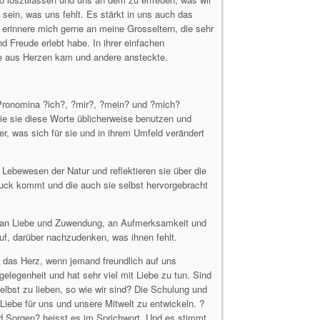
 sein, was uns fehlt. Es stärkt in uns auch das
h erinnere mich gerne an meine Grosseltern, die sehr
d Freude erlebt habe. In ihrer einfachen
die aus Herzen kam und andere ansteckte.
 Pronomina ?ich?, ?mir?, ?mein? und ?mich?
 sie diese Worte üblicherweise benutzen und
r, was sich für sie und in ihrem Umfeld verändert
 Lebewesen der Natur und reflektieren sie über die
ruck kommt und die auch sie selbst hervorgebracht
n an Liebe und Zuwendung, an Aufmerksamkeit und
uf, darüber nachzudenken, was ihnen fehlt.
s das Herz, wenn jemand freundlich auf uns
elegenheit und hat sehr viel mit Liebe zu tun. Sind
elbst zu lieben, so wie wir sind? Die Schulung und
e Liebe für uns und unsere Mitwelt zu entwickeln. ?
 Sorgen? heisst es im Sprichwort. Und es stimmt.