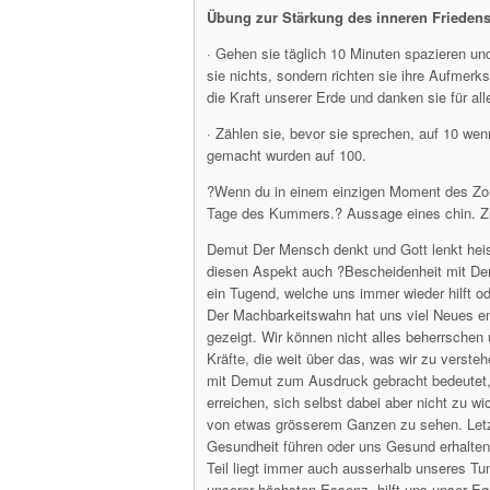
Übung zur Stärkung des inneren Friedens
· Gehen sie täglich 10 Minuten spazieren und 
sie nichts, sondern richten sie ihre Aufmerk
die Kraft unserer Erde und danken sie für all
· Zählen sie, bevor sie sprechen, auf 10 w
gemacht wurden auf 100.
?Wenn du in einem einzigen Moment des Zorns
Tage des Kummers.? Aussage eines chin. Zu
Demut Der Mensch denkt und Gott lenkt heiss
diesen Aspekt auch ?Bescheidenheit mit De
ein Tugend, welche uns immer wieder hilft o
Der Machbarkeitswahn hat uns viel Neues e
gezeigt. Wir können nicht alles beherrsche
Kräfte, die weit über das, was wir zu verst
mit Demut zum Ausdruck gebracht bedeutet, a
erreichen, sich selbst dabei aber nicht zu w
von etwas grösserem Ganzen zu sehen. Letzte
Gesundheit führen oder uns Gesund erhalten.
Teil liegt immer auch ausserhalb unseres Tu
unserer höchsten Essenz, hilft uns unser E