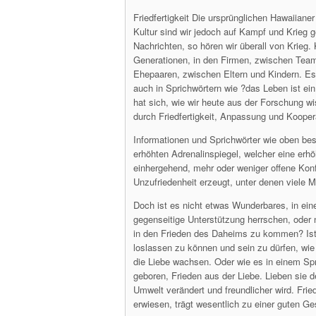
Friedfertigkeit Die ursprünglichen Hawaiianer
Kultur sind wir jedoch auf Kampf und Krieg g
Nachrichten, so hören wir überall von Krieg
Generationen, in den Firmen, zwischen Tea
Ehepaaren, zwischen Eltern und Kindern. Es
auch in Sprichwörtern wie ?das Leben ist 
hat sich, wie wir heute aus der Forschung w
durch Friedfertigkeit, Anpassung und Kooper
Informationen und Sprichwörter wie oben be
erhöhten Adrenalinspiegel, welcher eine erh
einhergehend, mehr oder weniger offene Konf
Unzufriedenheit erzeugt, unter denen viele 
Doch ist es nicht etwas Wunderbares, in ei
gegenseitige Unterstützung herrschen, oder
in den Frieden des Daheims zu kommen? Ist e
loslassen zu können und sein zu dürfen, wie
die Liebe wachsen. Oder wie es in einem Spr
geboren, Frieden aus der Liebe. Lieben sie d
Umwelt verändert und freundlicher wird. Fried
erwiesen, trägt wesentlich zu einer guten Ge