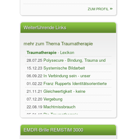
ZUM PROFIL
Weiterführende Links
mehr zum Thema Traumatherapie
Traumatherapie
- Lexikon
28.07.25
Polysecure - Bindung, Trauma und
konsens...
15.12.23
Systemische Bildarbeit
06.09.22
In Verbindung sein - unser
natürlicher ...
01.02.22
Franz Rupperts Identitätsorientierte
Ps...
21.11.21
Gleichwertigkeit - keine
Geschlechterfra...
07.12.20
Vergebung
22.08.19
Machtmissbrauch
05.01.19
Die Traumatherapie
27.01.18
Der innere Kritiker
EMDR-Brille REMSTIM 3000
26.06.17
Scham, Beschämung und Trauma
11.01.17
Traumasensitives Yoga