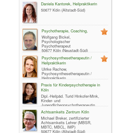
Daniela Kantorek, Heilpraktikerin
50677 Köln (Altstadt-Süd)
Psychotherapie, Coaching,
Wolfgang Bickel,
Psychologischer
Psychotherapeut
50677 Köln (Neustadt-Süd)
Psychosynthesetherapeutin /
Heilpraktikerin
Ulrike Rachow,
Psychosynthesetherapeutin /
Heilpraktikerin
50677 Köln (Altstadt-Süd)
Praxis für Kinderpsychotherapie in
Köln
Dipl.-Heilpäd. Turid Hinkofer-Mink,
Kinder- und
Jugendlichenpsychotherapeutin
50677 Köln (Altstadt-Süd)
Achtsamkeits Zentrum Köln
Michael Breker, zertifizierter
Achtsamkeits Lehrer (MBSR,
MBTC, MBCL, IMP)
50677 Köln (Altstadt-Süd)