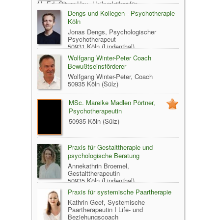
M. Ed. Oliver Hox, Heilpraktiker für
Psychotherapie
Dengs und Kollegen - Psychotherapie
50931 Köln (Lindenthal)
Köln
Jonas Dengs, Psychologischer
Psychotherapeut
50931 Köln (Lindenthal)
Wolfgang Winter-Peter Coach
Bewußtseinsförderer
Wolfgang Winter-Peter, Coach
50935 Köln (Sülz)
MSc. Mareike Madlen Pörtner,
Psychotherapeutin
50935 Köln (Sülz)
Praxis für Gestalttherapie und
psychologische Beratung
Annekathrin Broemel,
Gestalttherapeutin
50935 Köln (Lindenthal)
Praxis für systemische Paartherapie
Kathrin Geef, Systemische
Paartherapeutin I Life- und
Beziehungscoach