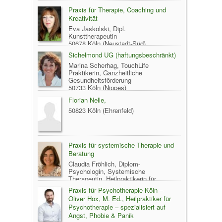
Praxis für Therapie, Coaching und
Kreativität
Eva Jaskolski, Dipl.
Kunsttherapeutin
50678 Köln (Neustadt-Süd)
Sichelmond UG (haftungsbeschränkt)
Marina Scherhag, TouchLife
Praktikerin, Ganzheitliche
Gesundheitsförderung
50733 Köln (Nippes)
Florian Nelle,
50823 Köln (Ehrenfeld)
Praxis für systemische Therapie und
Beratung
Claudia Fröhlich, Diplom-
Psychologin, Systemische
Therapeutin, Heilpraktikerin für
Psychotherapie
Praxis für Psychotherapie Köln –
50859 Köln (Lövenich)
Oliver Hox, M. Ed., Heilpraktiker für
Psychotherapie – spezialisiert auf
Angst, Phobie & Panik