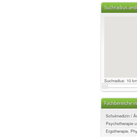
Suchradius änd
Suchradius:
10 k
Fachbereiche i
Schulmedizin / Ä
Psychotherapie u
Ergotherapie, Ph