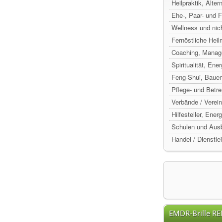
Heilpraktik, Alte
Ehe-, Paar- und 
Wellness und nic
Fernöstliche Hei
Coaching, Manag
Spiritualität, Ene
Feng-Shui, Baue
Pflege- und Betr
Verbände / Verein
Hilfesteller, Ene
Schulen und Ausb
Handel / Dienstle
EMDR-Brille R