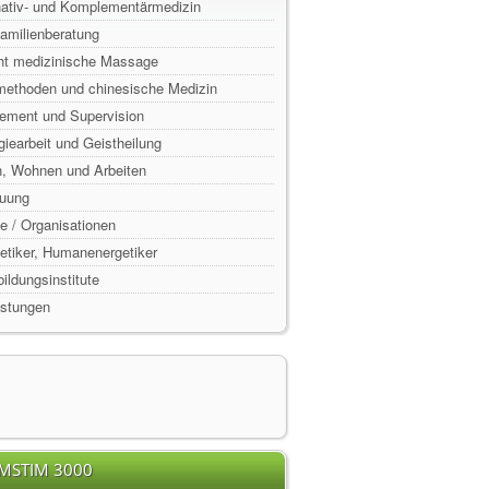
rnativ- und Komplementärmedizin
Familienberatung
ht medizinische Massage
lmethoden und chinesische Medizin
ement und Supervision
rgiearbeit und Geistheilung
n, Wohnen und Arbeiten
euung
e / Organisationen
rgetiker, Humanenergetiker
ildungsinstitute
istungen
EMSTIM 3000