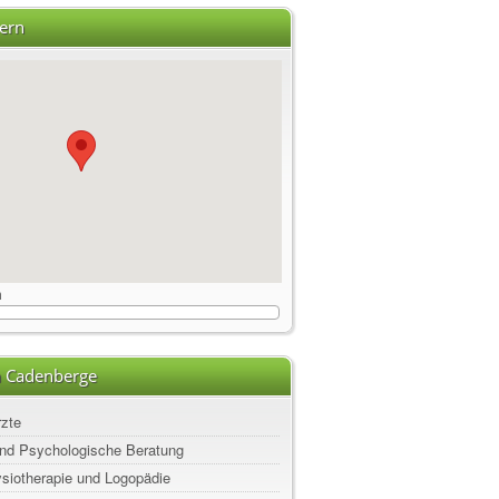
ern
m
n Cadenberge
rzte
nd Psychologische Beratung
ysiotherapie und Logopädie