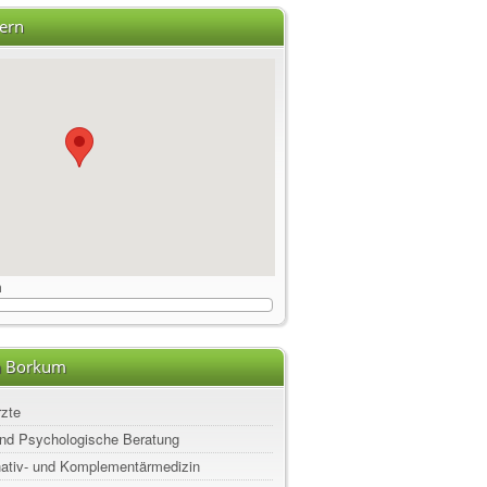
ern
m
n Borkum
rzte
nd Psychologische Beratung
rnativ- und Komplementärmedizin