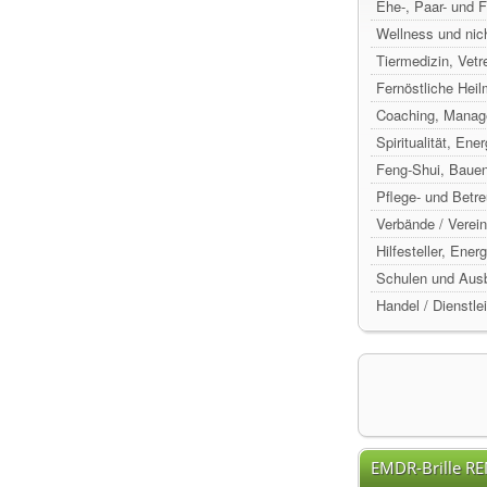
Ehe-, Paar- und 
Wellness und nic
Tiermedizin, Vetr
Fernöstliche Hei
Coaching, Manag
Spiritualität, Ene
Feng-Shui, Baue
Pflege- und Betr
Verbände / Verein
Hilfesteller, Ene
Schulen und Ausb
Handel / Dienstle
EMDR-Brille R