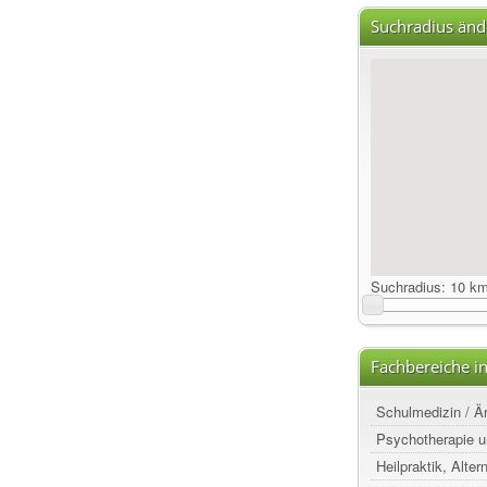
Suchradius änd
Suchradius:
10 k
Fachbereiche i
Schulmedizin / Ä
Psychotherapie u
Heilpraktik, Alte