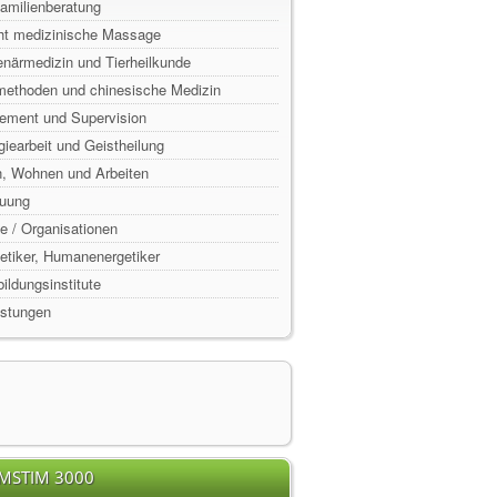
Familienberatung
ht medizinische Massage
enärmedizin und Tierheilkunde
lmethoden und chinesische Medizin
ement und Supervision
rgiearbeit und Geistheilung
n, Wohnen und Arbeiten
euung
e / Organisationen
rgetiker, Humanenergetiker
ildungsinstitute
istungen
EMSTIM 3000