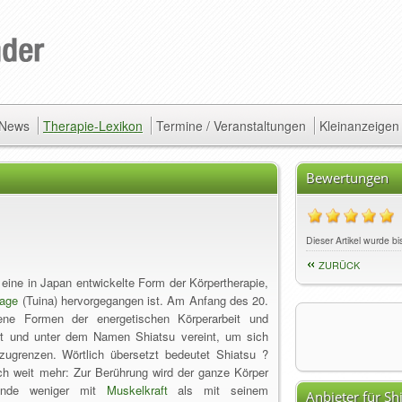
/ News
Therapie-Lexikon
Termine / Veranstaltungen
Kleinanzeigen
Bewertungen
Dieser Artikel wurde bi
ZURÜCK
t eine in Japan entwickelte Form der Körpertherapie,
age
(Tuina) hervorgegangen ist. Am Anfang des 20.
ene Formen der energetischen Körperarbeit und
t und unter dem Namen Shiatsu vereint, um sich
grenzen. Wörtlich übersetzt bedeutet Shiatsu ?
ch weit mehr: Zur Berührung wird der ganze Körper
elnde weniger mit
Muskelkraft
als mit seinem
Anbieter für Sh