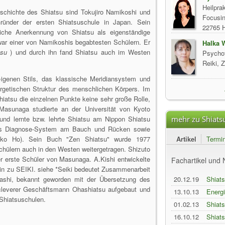
Heilpra
eschichte des Shiatsu sind Tokujiro Namikoshi und
Focusin
ünder der ersten Shiatsuschule in Japan. Sein
22765 
liche Anerkennung von Shiatsu als eigenständige
r einer von Namikoshis begabtesten Schülern. Er
Halka 
tsu
) und durch ihn fand Shiatsu auch im Westen
Psychot
Reiki, 
igenen Stils, das klassische Meridiansystem und
ergetischen Struktur des menschlichen Körpers. Im
iatsu die einzelnen Punkte keine sehr große Rolle,
Masunaga studierte an der Universität von Kyoto
 und lernte bzw. lehrte Shiatsu am Nippon Shiatsu
mehr zu Shiats
exes Diagnose-System am Bauch und Rücken sowie
akko Ho). Sein Buch "Zen Shiatsu" wurde 1977
Artikel
Termi
Schülern auch in den Westen weitergetragen. Shizuto
r erste Schüler von Masunaga. A.Kishi entwickelte
Fachartikel und
hin zu SEIKI. siehe *Seiki bedeutet Zusammenarbeit
ashi, bekannt geworden mit der Übersetzung des
20.12.19
Shiat
cleverer Geschäftsmann Ohashiatsu aufgebaut und
13.10.13
Energi
 Shiatsuschulen.
von K
01.02.13
Shiat
16.10.12
Shiats