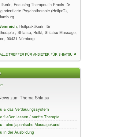
ktikerin, Focusing-Therapeutin Praxis für
g orientierte Psychotherapie (HeilprG),
Hamburg
Weinreich
, Heilpraktikerin für
herapie , Shiatsu, Reiki, Shiatsu Massage,
Zen, 90431 Nürnberg
ALLE TREFFER FÜR ANBIETER FÜR SHIATSU
u
ne
 News zum Thema Shiatsu
su & das Verdauungssystem
e fließen lassen / sanfte Therapie
örper und Seele
su - eine japanische Massagekunst
u in der Ausbildung