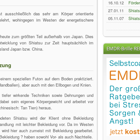
16.10.12
Förde
27.01.11
Shiats
t ausschließlich das sehr am Körper orientierte
05.11.07
Shiats
elehrt, wohingegen im Westen der energetischere
Schwa
n heute zum größten Teil außerhalb von Japan. Dies
ntwicklung von Shiatsu zur Zeit hauptsächlich im
EMDR-Brille R
gsland Japan bzw. China.
tzung
 einem speziellen Futon auf dem Boden praktiziert.
andballen), aber auch mit den Ellbogen und Knien.
 tiefer wirkende Techniken sowie Dehnungen und
 dabei sein eigenes Körpergewicht und arbeitet vor
chinesisch: Tan Tien) heraus.
ndeten Shiatsu wird der Klient ohne Bekleidung
ndlung mit leichter Bekleidung vor. Da im Westen
, wird hier auch zumeist mit Bekleidung gearbeitet.
Bekleidung ? haben sowohl Vor- als auch Nachteile.