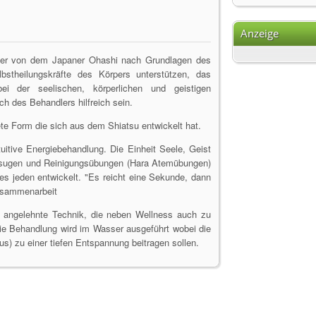
Anzeige
, der von dem Japaner Ohashi nach Grundlagen des
lbstheilungskräfte des Körpers unterstützen, das
ei der seelischen, körperlichen und geistigen
h des Behandlers hilfreich sein.
e Form die sich aus dem Shiatsu entwickelt hat.
tuitive Energiebehandlung. Die Einheit Seele, Geist
atsugen und Reinigungsübungen (Hara Atemübungen)
nes jeden entwickelt. "Es reicht eine Sekunde, dann
Zusammenarbeit
su angelehnte Technik, die neben Wellness auch zu
ie Behandlung wird im Wasser ausgeführt wobei die
us) zu einer tiefen Entspannung beitragen sollen.