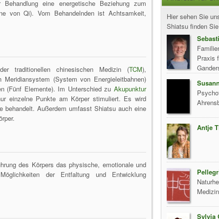
r Behandlung eine energetische Beziehung zum
inne von Qi). Vom Behandelnden ist Achtsamkeit,
Hier sehen Sie uns
Shiatsu finden Sie 
Sebast
Familie
Praxis 
Gander
er traditionellen chinesischen Medizin (
TCM
),
n Meridiansystem (System von Energieleitbahnen)
Susann
n (Fünf Elemente). Im Unterschied zu
Akupunktur
Psycho
ur einzelne Punkte am Körper stimuliert. Es wird
Ahrens
ne behandelt. Außerdem umfasst Shiatsu auch eine
örper.
Antje T
rührung des Körpers das physische, emotionale und
Pellegr
Möglichkeiten der Entfaltung und Entwicklung
Naturhei
Medizi
Sylvia 