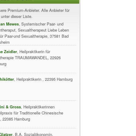
ere Premium-Anbieter. Alle Anbieter für
unter dieser Liste.
ian Mewes
, Systemischer Paar- und
ntheraput, Sexualtherapeut Liebe Leben
für Paar-und Sexualtherapie, 37581 Bad
sheim
e Zeidler
, Heilpraktikerin für
therapie TRAUMAWANDEL, 22926
burg
hikötter
, Heilpraktikerin , 22395 Hamburg
ini & Gross
, Heilpraktikerinnen
lpraxis für Traditionelle Chinesische
n, 22085 Hamburg
Glatzer
, B.A. Sozialökonomin,