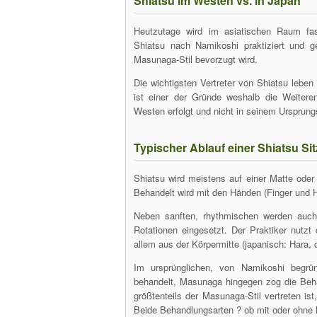
Shiatsu im Westen vs. in Japan
Heutzutage wird im asiatischen Raum fas
Shiatsu nach Namikoshi praktiziert und g
Masunaga-Stil bevorzugt wird.
Die wichtigsten Vertreter von Shiatsu lebe
ist einer der Gründe weshalb die Weitere
Westen erfolgt und nicht in seinem Ursprun
Typischer Ablauf einer Shiatsu Si
Shiatsu wird meistens auf einer Matte oder
Behandelt wird mit den Händen (Finger und H
Neben sanften, rhythmischen werden auch
Rotationen eingesetzt. Der Praktiker nutzt
allem aus der Körpermitte (japanisch: Hara, 
Im ursprünglichen, von Namikoshi begrü
behandelt, Masunaga hingegen zog die Beha
größtenteils der Masunaga-Stil vertreten ist
Beide Behandlungsarten ? ob mit oder ohne 