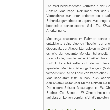
Die zwei bedeutendsten Vertreter in der G
Shizuto Masunaga. Namikoshi war der Gr
Vermächtnis war unter anderem die staat
Behandlungsmethode in Japan. Masunaga wa
begründete seinen eigenen Stil (
Zen Shia
Anerkennung.
Masunaga erweiterte, im Rahmen seines e
entwickelte seine eigenen Theorien zur en
Gegensatz zur Akupunktur spielen im Zen Sh
es wird der gesamte Meridian behandelt. 
Psychologie, was in seine Arbeit einfloss,
Institut. Er entwickelte auch ein kompl
spezielle Meridian-Dehnungsübungen (M
veröffentlicht, seine Lehre von zahlreichen 
Masunaga starb 1981. Akinobu Kishi war de
Zen-Shiatsu weiter über Shinto-Shiatsu bis 
Der andere Schüler Masunagas ist W. Oh
Buches "Zen Shiatsu". W. Ohashi hat als 
auf dessen Lehren berufen sich die meisten