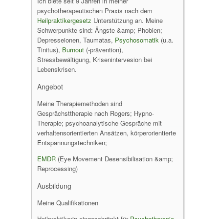
Ich biete seit 9 Jahren in meiner
psychotherapeutischen Praxis nach dem
Heilpraktikergesetz
Unterstützung an. Meine
Schwerpunkte sind: Ängste &amp; Phobien;
Depresseionen, Taumatas,
Psychosomatik
(u.a.
Tinitus),
Burnout
(-prävention),
Stressbewältigung, Krisenintervesion bei
Lebenskrisen.
Angebot
Meine Therapiemethoden sind
Gesprächsttherapie nach Rogers; Hypno-
Therapie; psychoanalytische Gespräche mit
verhaltensorientierten Ansätzen, körperorientierte
Entspannungstechniken;
EMDR
(Eye Movement Desensibilisation &amp;
Reprocessing)
Ausbildung
Meine Qualifikationen
Heilpraktikerin eingeschränkt für
Psychotherapie