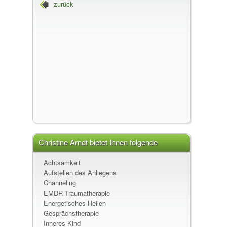
zurück
Christine Arndt, 35043 Capelle
Christine Arndt, Heilpraktikerin für
Psychotherapie - Trauma Coach
Christine Arndt bietet Ihnen folgende
Leistungen an
Achtsamkeit
Aufstellen des Anliegens
Channeling
EMDR Traumatherapie
Energetisches Heilen
Gesprächstherapie
Inneres Kind