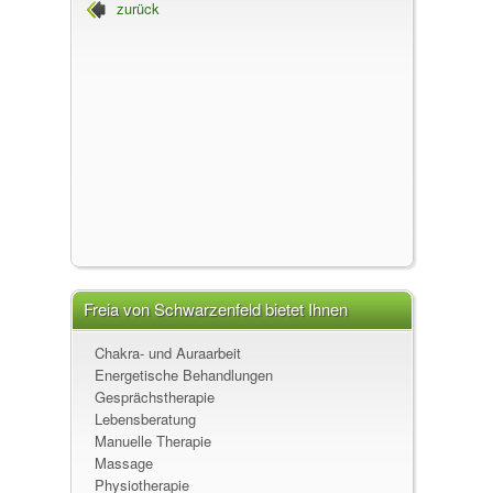
zurück
Körpertherapie, 79219 Staufen im Breisgau
Freia von Schwarzenfeld, Heilpraktikerin,
Krankengymnastin
Freia von Schwarzenfeld bietet Ihnen
folgende Leistungen an
Chakra- und Auraarbeit
Energetische Behandlungen
Gesprächstherapie
Lebensberatung
Manuelle Therapie
Massage
Physiotherapie